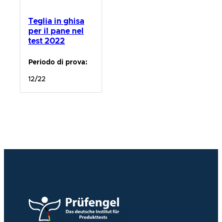
Teglia in ghisa
per il pane nel
test 2022
Periodo di prova:
12/22