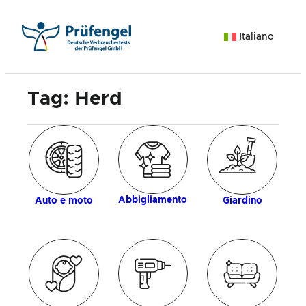
Vai
al
Italiano
contenuto
Tag:
Herd
ia
d
Abbigliamento
Auto e moto
Giardino