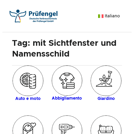
Vai
al
Italiano
contenuto
Tag:
mit Sichtfenster und
Namensschild
ia
d
Abbigliamento
Auto e moto
Giardino