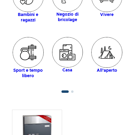
Negozio di
Bambini e
Vivere
bricolage
ragazzi
Casa
Sport e tempo
All’aperto
libero