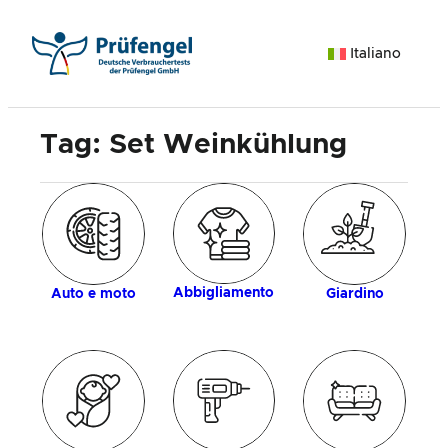
Vai
al
Italiano
contenuto
Tag:
Set Weinkühlung
ia
d
Abbigliamento
Auto e moto
Giardino