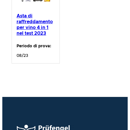
Asta di
raffreddamento
per vino 4 in 1
nel test 2023
Periodo di prova:
08/23