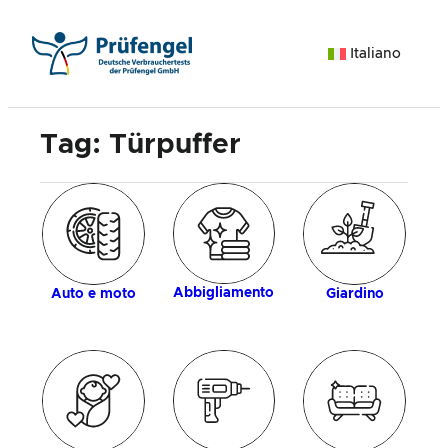
Vai
al
Italiano
contenuto
Tag:
Türpuffer
ia
d
Abbigliamento
Auto e moto
Giardino