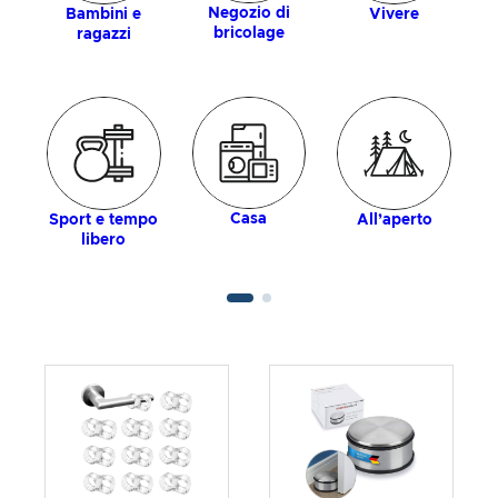
Negozio di
Bambini e
Vivere
bricolage
ragazzi
Casa
Sport e tempo
All’aperto
libero