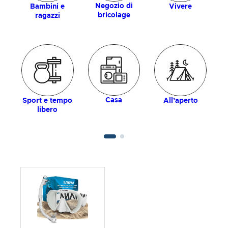
Negozio di
Bambini e
Vivere
bricolage
ragazzi
Casa
Sport e tempo
All’aperto
libero