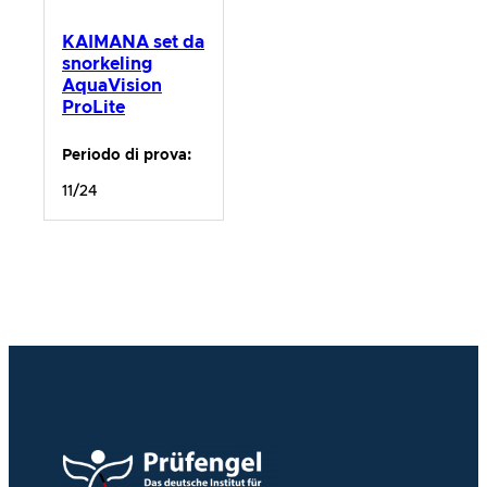
KAIMANA set da
snorkeling
AquaVision
ProLite
Periodo di prova:
11/24