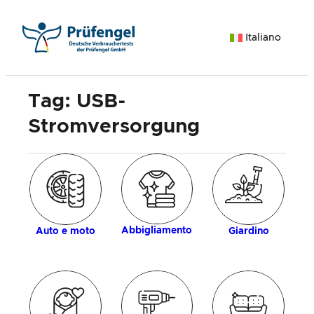
Vai
al
Italiano
contenuto
Tag:
USB-
Stromversorgung
ia
d
Abbigliamento
Auto e moto
Giardino