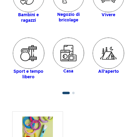
Negozio di
Bambini e
Vivere
bricolage
ragazzi
Casa
Sport e tempo
All’aperto
libero