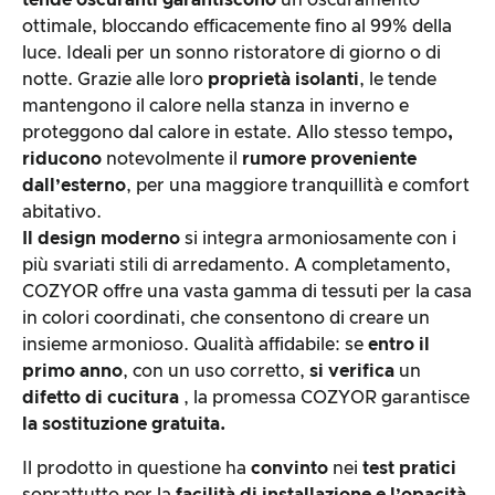
ottimale, bloccando efficacemente fino al 99% della
luce. Ideali per un sonno ristoratore di giorno o di
notte. Grazie alle loro
proprietà isolanti
, le tende
mantengono il calore nella stanza in inverno e
proteggono dal calore in estate. Allo stesso tempo
,
riducono
notevolmente il
rumore proveniente
dall’esterno
, per una maggiore tranquillità e comfort
abitativo.
Il design moderno
si integra armoniosamente con i
più svariati stili di arredamento. A completamento,
COZYOR offre una vasta gamma di tessuti per la casa
in colori coordinati, che consentono di creare un
insieme armonioso. Qualità affidabile: se
entro il
primo anno
, con un uso corretto,
si verifica
un
difetto di cucitura
, la promessa COZYOR garantisce
la sostituzione gratuita.
Il prodotto in questione ha
convinto
nei
test pratici
soprattutto per la
facilità di installazione e l’opacità.