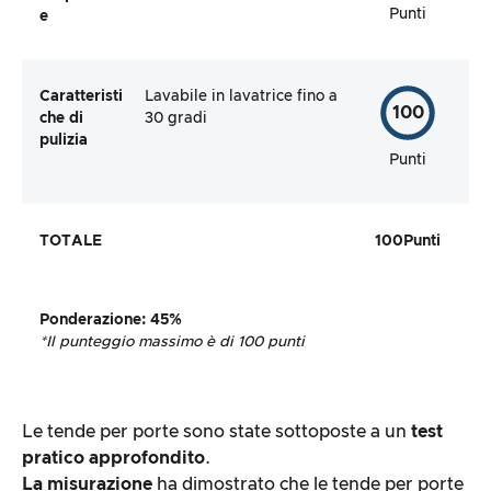
Punti
e
Caratteristi
Lavabile in lavatrice fino a
100
che di
30 gradi
pulizia
Punti
TOTALE
100
Punti
Ponderazione
:
45%
*Il punteggio massimo è di 100 punti
Le tende per porte sono state sottoposte a un
test
pratico approfondito
.
La misurazione
ha dimostrato che le tende per porte