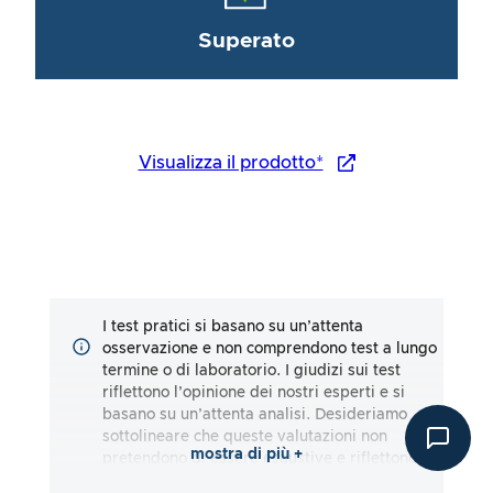
Superato
Visualizza il prodotto*
I test pratici si basano su un’attenta
osservazione e non comprendono test a lungo
termine o di laboratorio. I giudizi sui test
riflettono l’opinione dei nostri esperti e si
basano su un’attenta analisi. Desideriamo
sottolineare che queste valutazioni non
mostra di più +
pretendono di essere esaustive e riflettono
impressioni sia soggettive che oggettive. Le