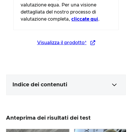
valutazione equa. Per una visione
dettagliata del nostro processo di
valutazione completa,
cliccate qui
.
Visualizza il prodotto*
Indice dei contenuti
Imballaggio e contenuti
Anteprima dei risultati dei test
Lavorazione e aspetto del prodotto