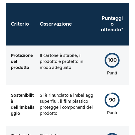
immediato del prodotto?
Punteggi
Criterio
Osservazione
o
ottenuto*
Protezione
Il cartone è stabile, il
100
del
prodotto è protetto in
prodotto
modo adeguato
Punti
Sostenibilit
Si è rinunciato a imballaggi
90
à
superflui, il film plastico
dell’imballa
protegge i componenti del
Punti
ggio
prodotto