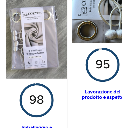
La prova pratica
Rapporto prezzo/prestazioni
Risultato complessivo
95
Lavorazione del
98
prodotto e aspetto
Imballaggio e