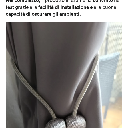
Nel complesso
, il prodotto in esame ha
convinto
nel
test
grazie alla
facilità di installazione e
alla buona
capacità di oscurare gli ambienti.