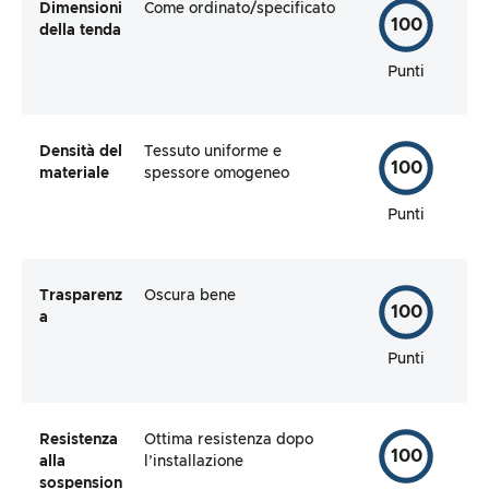
Dimensioni
Come ordinato/specificato
100
della tenda
Punti
Densità del
Tessuto uniforme e
100
materiale
spessore omogeneo
Punti
Trasparenz
Oscura bene
100
a
Punti
Resistenza
Ottima resistenza dopo
100
alla
l’installazione
sospension