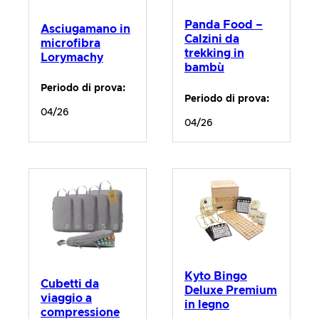
Panda Food –
Asciugamano in
Calzini da
microfibra
trekking in
Lorymachy
bambù
Periodo di prova:
Periodo di prova:
04/26
04/26
Kyto Bingo
Cubetti da
Deluxe Premium
viaggio a
in legno
compressione