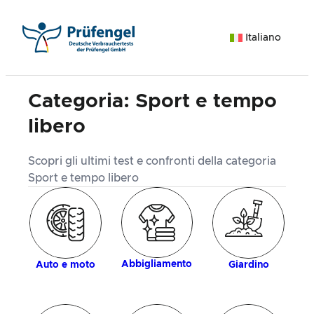
Vai
al
Italiano
contenuto
Categoria:
Sport e tempo
libero
Scopri gli ultimi test e confronti della categoria
Sport e tempo libero
ia
d
Abbigliamento
Auto e moto
Giardino