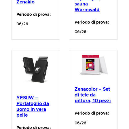
Zenakio
sauna
Warmwald
Periodo di prova:
Periodo di prova:
06/26
06/26
Zenacolor – Set
di tele da
YESIIW –
pittura, 10 pezzi
Portafoglio da
uomo in vera
Periodo di prova:
pelle
06/26
Periodo di prova: