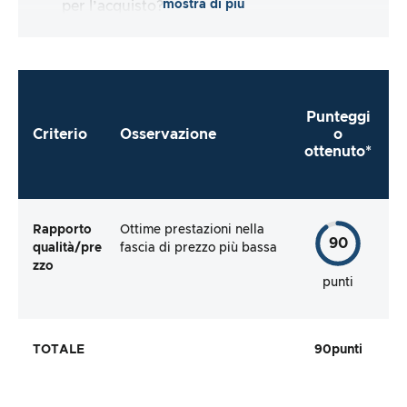
mostra di più
per l’acquisto?
Punteggi
Criterio
Osservazione
o
ottenuto*
Rapporto
Ottime prestazioni nella
90
qualità/pre
fascia di prezzo più bassa
zzo
punti
TOTALE
90
punti