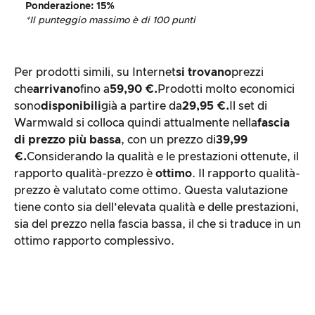
Ponderazione
: 15%
*Il punteggio massimo è di 100 punti
Per prodotti simili, su Internet
si trovano
prezzi
che
arrivano
fino a
59,90 €.
Prodotti molto economici
sono
disponibili
già a partire da
29,95 €.
Il set di
Warmwald si colloca quindi attualmente nella
fascia
di prezzo più bassa
, con un prezzo di
39,99
€.
Considerando la qualità e le prestazioni ottenute, il
rapporto qualità-prezzo è
ottimo
. Il rapporto qualità-
prezzo è valutato come ottimo. Questa valutazione
tiene conto sia dell’elevata qualità e delle prestazioni,
sia del prezzo nella fascia bassa, il che si traduce in un
ottimo rapporto complessivo.