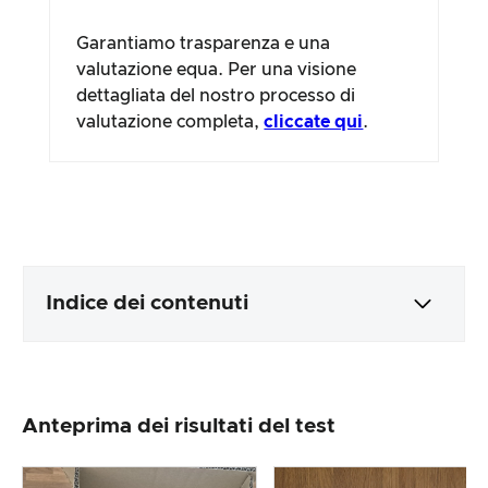
Garantiamo trasparenza e una
valutazione equa. Per una visione
dettagliata del nostro processo di
valutazione completa,
cliccate qui
.
Indice dei contenuti
Imballaggio e contenuti
Anteprima dei risultati del test
Lavorazione e aspetto del prodotto