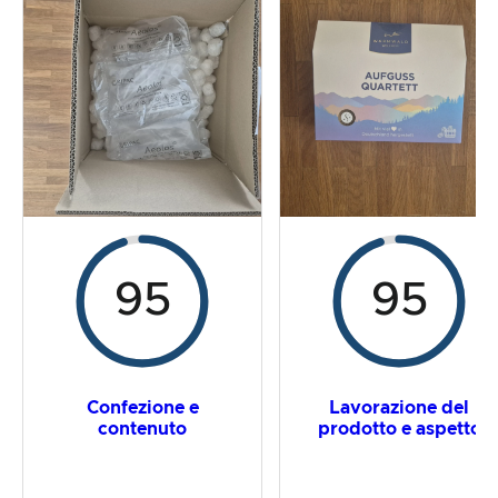
La prova pratica
Rapporto prezzo/prestazioni
Risultato complessivo
95
95
Confezione e
Lavorazione del
contenuto
prodotto e aspetto