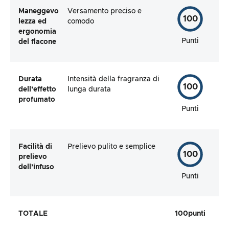
Maneggevo
Versamento preciso e
100
lezza ed
comodo
ergonomia
Punti
del flacone
Durata
Intensità della fragranza di
100
dell’effetto
lunga durata
profumato
Punti
Facilità di
Prelievo pulito e semplice
100
prelievo
dell’infuso
Punti
TOTALE
100
punti