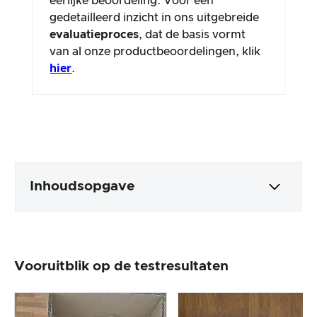
eerlijke beoordeling. Voor een
gedetailleerd inzicht in ons uitgebreide
evaluatieproces
, dat de basis vormt
van al onze productbeoordelingen, klik
hier
.
Inhoudsopgave
Verpakking en inhoud
Vooruitblik op de testresultaten
Productverwerking en uiterlijk
De praktijktest