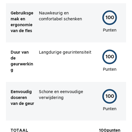
Gebruiksge
Nauwkeurig en
100
mak en
comfortabel schenken
ergonomie
Punten
van de fles
Duur van
Langdurige geurintensiteit
100
de
geurwerkin
Punten
g
Eenvoudig
Schone en eenvoudige
100
doseren
verwijdering
van de geur
Punten
TOTAAL
100
punten