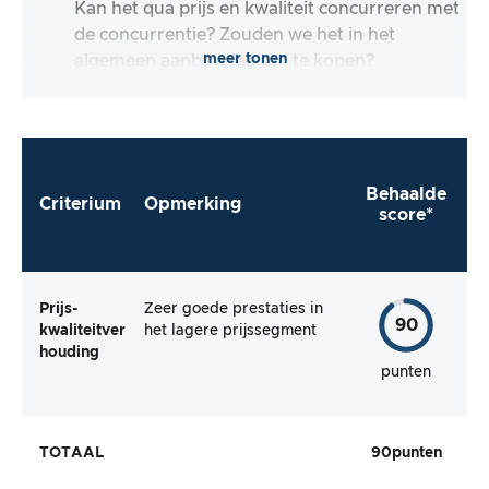
Kan het qua prijs en kwaliteit concurreren met
de concurrentie? Zouden we het in het
meer tonen
algemeen aanbevelen om te kopen?
Behaalde
Criterium
Opmerking
score*
Prijs-
Zeer goede prestaties in
90
kwaliteitver
het lagere prijssegment
houding
punten
TOTAAL
90
punten