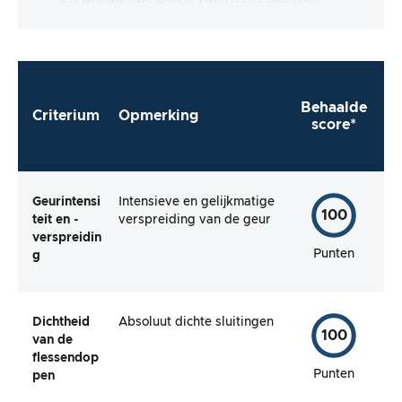
Behaalde
Criterium
Opmerking
score*
Geurintensi
Intensieve en gelijkmatige
100
teit en -
verspreiding van de geur
verspreidin
Punten
g
Dichtheid
Absoluut dichte sluitingen
100
van de
flessendop
Punten
pen