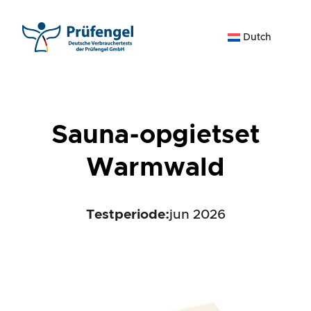
Ga
naar
Dutch
de
inhoud
Sauna-opgietset
Warmwald
Testperiode:
jun 2026