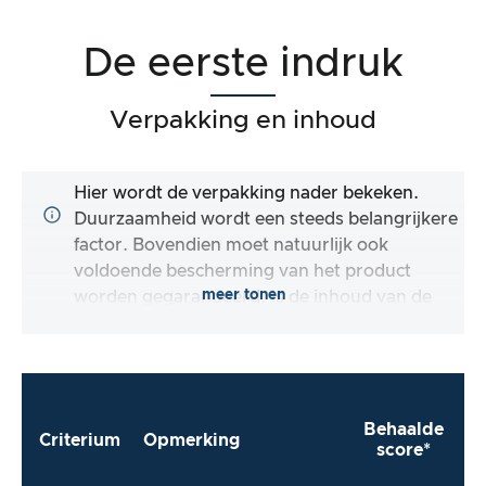
De eerste indruk
Verpakking en inhoud
Hier wordt de verpakking nader bekeken.
Duurzaamheid wordt een steeds belangrijkere
factor. Bovendien moet natuurlijk ook
voldoende bescherming van het product
meer tonen
worden gegarandeerd. Is de inhoud van de
verpakking compleet en maakt de fabrikant
het mij zo gemakkelijk mogelijk om het
product direct te gebruiken?
Behaalde
Criterium
Opmerking
score*