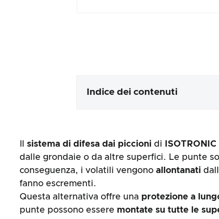
Indice dei contenuti
Imballaggio e contenuti
Il
sistema di difesa dai piccioni
di
ISOTRONIC
Lavorazione e aspetto del prod
dalle grondaie o da altre superfici. Le punte
conseguenza, i volatili vengono
allontanati
dall
La prova pratica
fanno escrementi.
Questa alternativa offre una
protezione a lun
Rapporto prezzo/prestazioni
punte possono essere
montate su tutte le sup