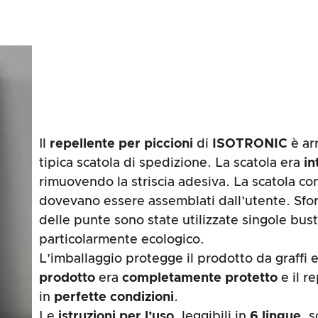
Il
repellente per piccioni
di
ISOTRONIC
è ar
tipica scatola di spedizione. La scatola era
i
rimuovendo la striscia adesiva. La scatola con
dovevano essere assemblati dall’utente. Sfo
delle punte sono state utilizzate singole bust
particolarmente ecologico.
L’imballaggio protegge il prodotto da graffi e
prodotto
era
completamente
protetto
e il r
in
perfette condizioni
.
Le
istruzioni per l’uso
, leggibili in
6 lingue
, 