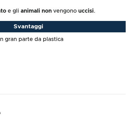
ato
e gli
animali non
vengono
uccisi
.
Svantaggi
in gran parte da plastica
e