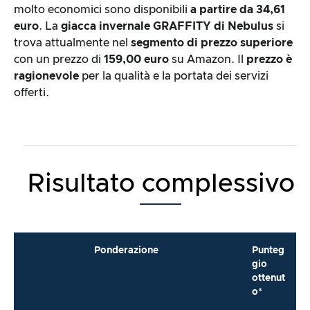
molto economici sono disponibili
a partire da 34,61
euro
. La
giacca invernale GRAFFITY di Nebulus
si
trova attualmente nel
segmento di prezzo superiore
con un prezzo di
159,00 euro
su Amazon. Il
prezzo è
ragionevole
per la qualità e la portata dei servizi
offerti.
Risultato complessivo
Ponderazione
Punteg
gio
ottenut
o*