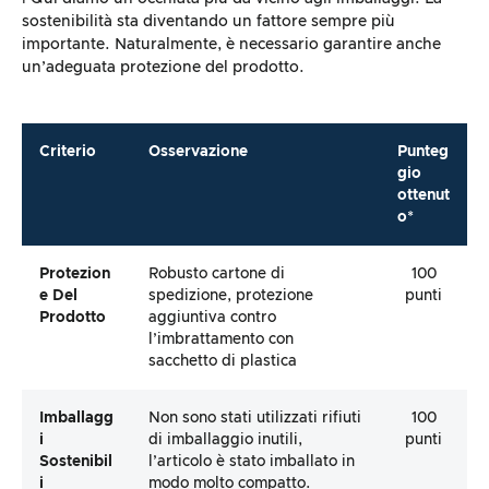
sostenibilità sta diventando un fattore sempre più
importante. Naturalmente, è necessario garantire anche
un’adeguata protezione del prodotto.
Criterio
Osservazione
Punteg
gio
ottenut
o*
Protezion
Robusto cartone di
100
E Del
spedizione, protezione
punti
Prodotto
aggiuntiva contro
l’imbrattamento con
sacchetto di plastica
Imballagg
Non sono stati utilizzati rifiuti
100
I
di imballaggio inutili,
punti
Sostenibil
l’articolo è stato imballato in
I
modo molto compatto.