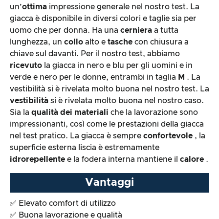
Lavorazione e aspetto del prodotto
un’
ottima
impressione generale nel nostro test. La
giacca è disponibile in diversi colori e taglie sia per
uomo che per donna. Ha una
cerniera
a tutta
La prova pratica
lunghezza, un
collo
alto e
tasche
con chiusura a
chiave sul davanti. Per il nostro test, abbiamo
Rapporto prezzo/prestazioni
ricevuto
la giacca in nero e blu per gli uomini e in
verde e nero per le donne, entrambi in taglia
M
. La
Risultato complessivo
vestibilità si è rivelata molto buona nel nostro test. La
vestibilità
si è rivelata molto buona nel nostro caso.
Sia la
qualità dei materiali
che la lavorazione sono
impressionanti, così come le prestazioni della giacca
nel test pratico. La giacca è sempre
confortevole
, la
superficie esterna liscia è estremamente
idrorepellente
e la fodera interna mantiene il
calore
.
Vantaggi
✅ Elevato comfort di utilizzo
✅ Buona lavorazione e qualità