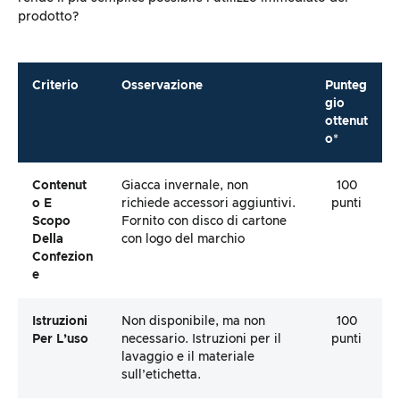
prodotto?
Criterio
Osservazione
Punteg
gio
ottenut
o*
Contenut
Giacca invernale, non
100
O E
richiede accessori aggiuntivi.
punti
Scopo
Fornito con disco di cartone
Della
con logo del marchio
Confezion
E
Istruzioni
Non disponibile, ma non
100
Per L’uso
necessario. Istruzioni per il
punti
lavaggio e il materiale
sull’etichetta.