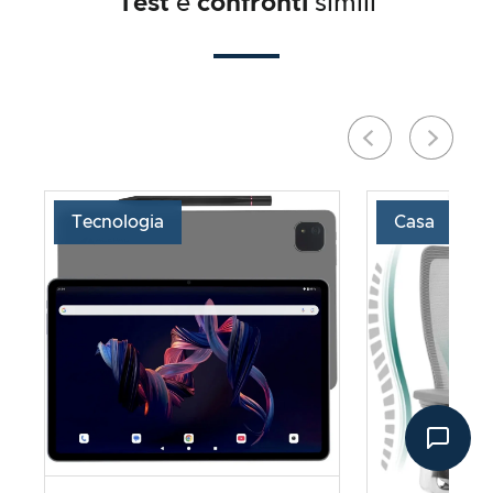
Test
e
confronti
simili
Tecnologia
Casa