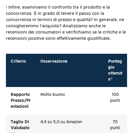
ℹ️ Infine, esaminiamo il confronto tra il prodotto e la
concorrenza. È in grado di tenere il passo con la
concorrenza in termini di prezzo e qualità? In generale, ne
consiglieremmo l’acquisto? Analizziamo anche le
recensioni dei consumatori e verifichiamo se le critiche e le
recensioni positive sono effettivamente giustificate.
Criterio
Osservazione
Punteg
gio
ottenut
o*
Rapporto
Molto buono
100
Prezzo/pr
punti
Estazioni
Taglio Di
4,4 su 5,0 su Amazon
70
Valutazio
punti