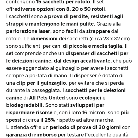
contengono
15 sacchetti per rotolo
. Il set
La prova pratica
offre
diverse opzioni con 8, 20 o 50 rotoli
.
I sacchetti sono
a prova di perdite
,
resistenti agli
Rapporto prezzo/prestazioni
strappi
e
mantengono le mani pulite
. Grazie alla
perforazione laser
, sono
facili
da
strappare
dal
Risultato complessivo
rotolo. Le
dimensioni
dei sacchetti (circa 23 x 32 cm)
sono sufficienti per cani
di piccola e media taglia
. Il
set
comprende anche un
dispenser di sacchetti per
le deiezioni canine, dal design accattivante
, che può
essere agganciato al guinzaglio per avere i sacchetti
sempre a portata di mano. Il dispenser è dotato di
una
clip per il guinzaglio
, per evitare che si perda
durante la passeggiata. I
sacchetti per le deiezioni
canine
di
All Pets United
sono
ecologici
e
biodegradabili
. Sono stati
sviluppati per
risparmiare risorse
e, con i loro 16 micron, sono
più
spessi
di circa
il 25%
rispetto ad altre marche.
L’azienda offre un
periodo di prova di 30 giorni
con
garanzia di rimborso
per testare l’eccellente qualità