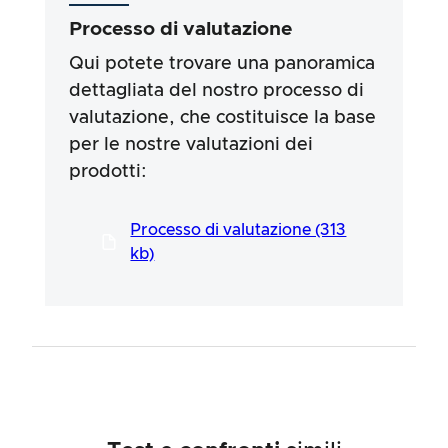
basano su requisiti legali, effetti medici o
Processo di valutazione
ingredienti specifici dei prodotti. Ci basiamo
sulle dichiarazioni pubblicitarie e sulle
Qui potete trovare una panoramica
informazioni fornite dai produttori, ma l’uso
dettagliata del nostro processo di
delle informazioni è sempre a vostro rischio e
valutazione, che costituisce la base
pericolo. I nostri sforzi sono volti a garantire
una procedura di test seria e approfondita,
per le nostre valutazioni dei
sviluppata in un processo lungo e
prodotti:
professionale in stretta collaborazione con i
nostri esperti.
Processo di valutazione (313
kb)