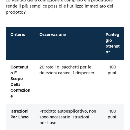
contenuto della confezione è completo e il produttore
rende il più semplice possibile l’utilizzo immediato del
prodotto?
Criterio
Osservazione
Punteg
gio
ottenut
o*
Contenut
20 rotoli di sacchetti per le
100
O E
deiezioni canine, 1 dispenser
punti
Scopo
Della
Confezion
E
Istruzioni
Prodotto autoesplicativo, non
100
Per L’uso
sono necessarie istruzioni
punti
per l’uso.