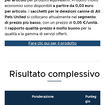
per articolo
per prodotti equivalenti. Prodotti molto
economici sono disponibili
a partire da 0,03 euro
per articolo
. I
sacchetti per le deiezioni canine di All
Pets United
si collocano attualmente nel
segmento
di prezzo più basso
, con un prezzo di
0,05 €/unità.
Il
rapporto qualità-prezzo è molto buono
per la
qualità e la gamma di servizi offerti.
Fare clic qui per il prodotto
Risultato complessivo
Ponderazione
Punteg
gio