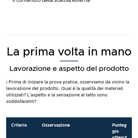
Il contenuto della scatola esterna
La prima volta in mano
Lavorazione e aspetto del prodotto
ℹ️ Prima di iniziare la prova pratica, osserviamo da vicino la
lavorazione del prodotto. Qual è la qualità dei materiali
utilizzati? L’aspetto e la sensazione al tatto sono
soddisfacenti?
Criterio
Osservazione
Punteg
gio
ottenut