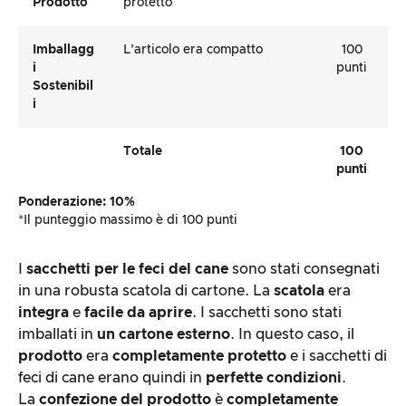
Prodotto
protetto
Imballagg
L’articolo era compatto
100
I
punti
Sostenibil
I
Totale
100
punti
Ponderazione: 10%
*Il punteggio massimo è di 100 punti
I
sacchetti per le feci del cane
sono stati consegnati
in una robusta scatola di cartone. La
scatola
era
integra
e
facile da aprire
. I sacchetti sono stati
imballati in
un cartone esterno
. In questo caso, il
prodotto
era
completamente
protetto
e i sacchetti di
feci di cane erano quindi in
perfette condizioni
.
La
confezione del prodotto
è
completamente