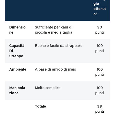
gio
ottenut
o*
Dimensio
Sufficiente per cani di
90
Ne
piccola e media taglia
punti
Capacità
Buono e facile da strappare
100
Di
punti
Strappo
Ambiente
A base di amido di mais
100
punti
Manipola
Molto semplice
100
Zione
punti
Totale
98
punti