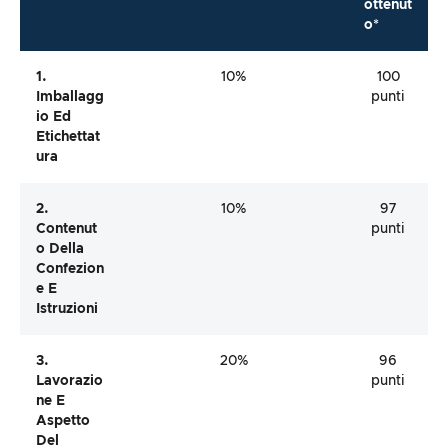
ottenut
o*
1.
10%
100
Imballagg
punti
Io Ed
Etichettat
Ura
2.
10%
97
Contenut
punti
O Della
Confezion
E E
Istruzioni
3.
20%
96
Lavorazio
punti
Ne E
Aspetto
Del