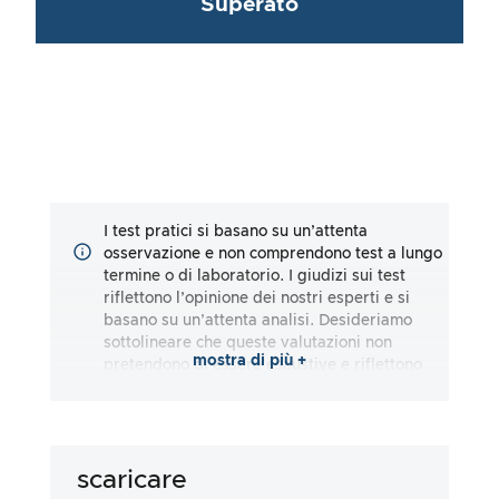
Superato
I test pratici si basano su un’attenta
osservazione e non comprendono test a lungo
termine o di laboratorio. I giudizi sui test
riflettono l’opinione dei nostri esperti e si
basano su un’attenta analisi. Desideriamo
sottolineare che queste valutazioni non
mostra di più +
pretendono di essere esaustive e riflettono
impressioni sia soggettive che oggettive. Le
valutazioni sono fatte al meglio delle nostre
conoscenze e convinzioni, senza alcuna
responsabilità per l’accuratezza o la
scaricare
completezza dei risultati dei test. È
importante notare che i nostri test non si