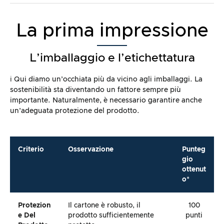
La prima impressione
L’imballaggio e l’etichettatura
ℹ️ Qui diamo un’occhiata più da vicino agli imballaggi. La
sostenibilità sta diventando un fattore sempre più
importante. Naturalmente, è necessario garantire anche
un’adeguata protezione del prodotto.
Criterio
Osservazione
Punteg
gio
ottenut
o*
Protezion
Il cartone è robusto, il
100
E Del
prodotto sufficientemente
punti