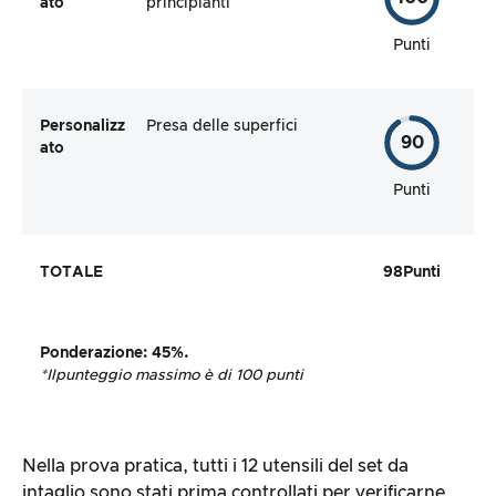
ato
principianti
Punti
Personalizz
Presa delle superfici
90
ato
Punti
TOTALE
98
Punti
Ponderazione
:
45%
.
*Il
punteggio massimo è di 100 punti
Nella prova pratica, tutti i 12 utensili del set da
intaglio sono stati prima controllati per verificarne