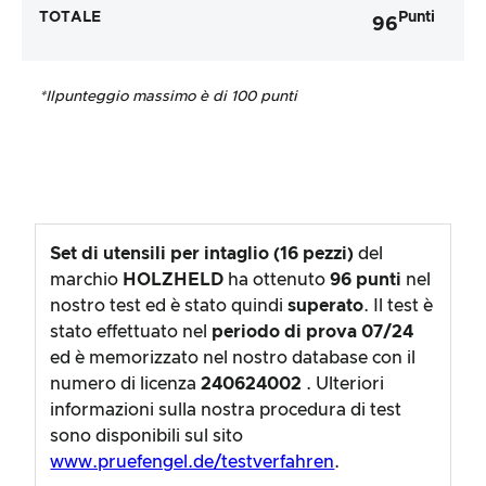
TOTALE
Punti
96
*Il
punteggio massimo è di 100 punti
Set di utensili per intaglio (16 pezzi)
del
marchio
HOLZHELD
ha ottenuto
96
punti
nel
nostro test ed è stato quindi
superato
. Il test è
stato effettuato nel
periodo di prova
07/24
ed è memorizzato nel nostro database con il
numero di licenza
240624002
. Ulteriori
informazioni sulla nostra procedura di test
sono disponibili sul sito
www.pruefengel.de/testverfahren
.