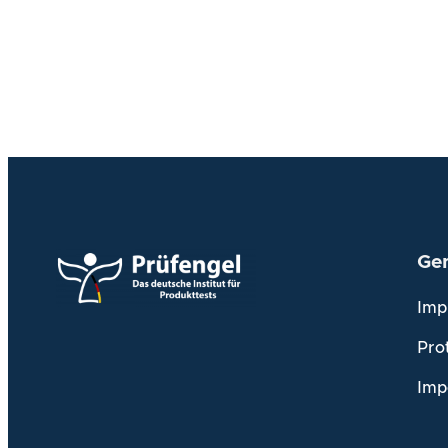
Ge
Imp
Prot
Imp