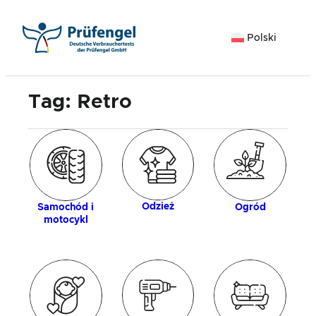
Przejdź
do
Polski
treści
Tag:
Retro
gia
Z
Odzież
Samochód i
Ogród
motocykl