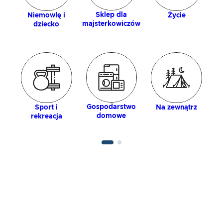
Sklep dla
Niemowlę i
Życie
majsterkowiczów
dziecko
Gospodarstwo
Sport i
Na zewnątrz
domowe
rekreacja