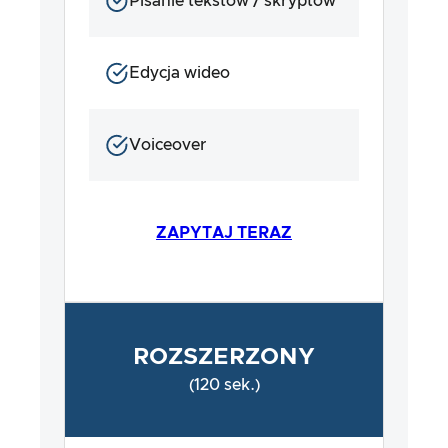
Pisanie tekstów / skryptów
Edycja wideo
Voiceover
ZAPYTAJ TERAZ
ROZSZERZONY
(120 sek.)