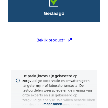
Geslaagd
Bekijk product*
De praktijktests zijn gebaseerd op
zorgvuldige observatie en omvatten geen
langetermijn- of laboratoriumtests. De
testoordelen weerspiegelen de mening van
onze experts en zijn gebaseerd op
zorgvuldige analyse. We willen benadrukken
meer tonen +
dat deze beoordelingen geen aanspraak