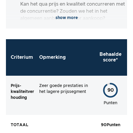
Kan het qua prijs en kwaliteit concurreren met
de concurrentie? Zouden we het in het
show more
algemeen aanbevelen voor aankoop?
Behaalde
Criterium
Opmerking
score*
Prijs-
Zeer goede prestaties in
90
kwaliteitver
het lagere prijssegment
houding
Punten
TOTAAL
90
Punten