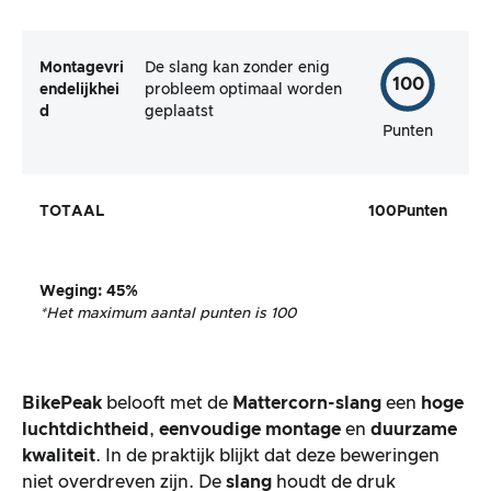
Montagevri
De slang kan zonder enig
100
endelijkhei
probleem optimaal worden
d
geplaatst
Punten
TOTAAL
100
Punten
Weging
:
45%
*Het maximum aantal punten is 100
BikePeak
belooft met de
Mattercorn-slang
een
hoge
luchtdichtheid
,
eenvoudige montage
en
duurzame
kwaliteit
. In de praktijk blijkt dat deze beweringen
niet overdreven zijn. De
slang
houdt de druk