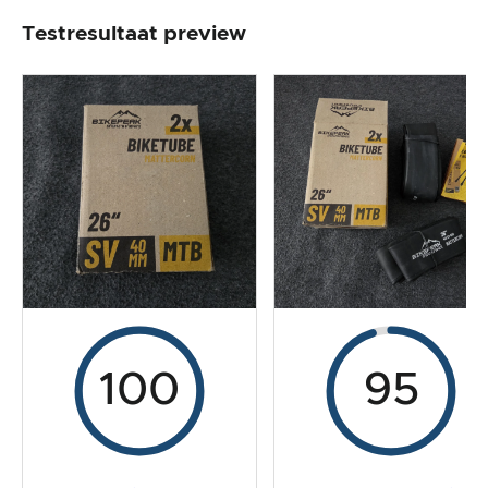
Testresultaat preview
Productverwerking en uiterlijk
De praktijktest
Prijs/prestatieverhouding
Algemeen resultaat
100
95