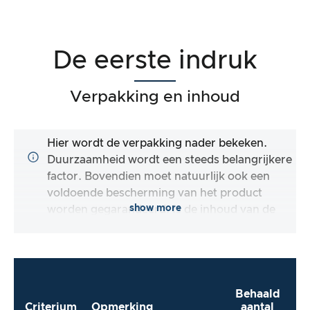
De eerste indruk
Verpakking en inhoud
Hier wordt de verpakking nader bekeken.
Duurzaamheid wordt een steeds belangrijkere
factor. Bovendien moet natuurlijk ook een
voldoende bescherming van het product
show more
worden gegarandeerd. Is de inhoud van de
verpakking compleet en maakt de fabrikant
het mij zo gemakkelijk mogelijk om het
product direct te gebruiken?
Behaald
Criterium
Opmerking
aantal