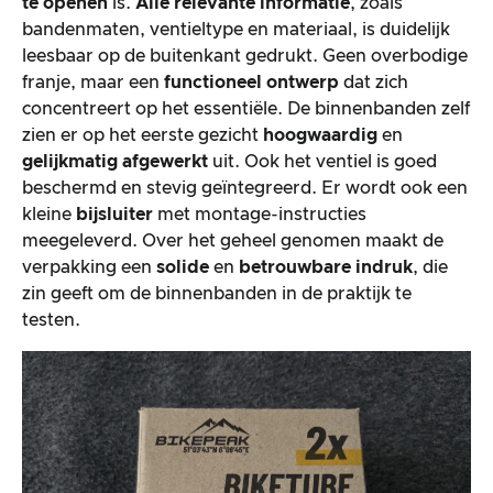
te openen
is.
Alle relevante informatie
, zoals
bandenmaten, ventieltype en materiaal, is duidelijk
leesbaar op de buitenkant gedrukt. Geen overbodige
franje, maar een
functioneel ontwerp
dat zich
concentreert op het essentiële. De binnenbanden zelf
zien er op het eerste gezicht
hoogwaardig
en
gelijkmatig afgewerkt
uit. Ook het ventiel is goed
beschermd en stevig geïntegreerd. Er wordt ook een
kleine
bijsluiter
met montage-instructies
meegeleverd. Over het geheel genomen maakt de
verpakking een
solide
en
betrouwbare indruk
, die
zin geeft om de binnenbanden in de praktijk te
testen.