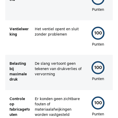
Punten
Ventielwer
Het ventiel opent en sluit
100
king
zonder problemen
Punten
Belasting
De slang vertoont geen
100
bij
tekenen van drukverlies of
maximale
vervorming
Punten
druk
Controle
Er konden geen zichtbare
100
op
fouten of
fabricagefo
materiaalafwijkingen
Punten
uten
worden vastgesteld