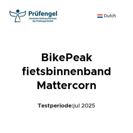
Ga
naar
Dutch
de
inhoud
BikePeak
fietsbinnenband
Mattercorn
Testperiode:
jul 2025