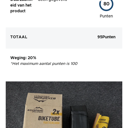
80
eid van het
product
Punten
TOTAAL
95
Punten
Weging
: 20%
*Het maximum aantal punten is 100