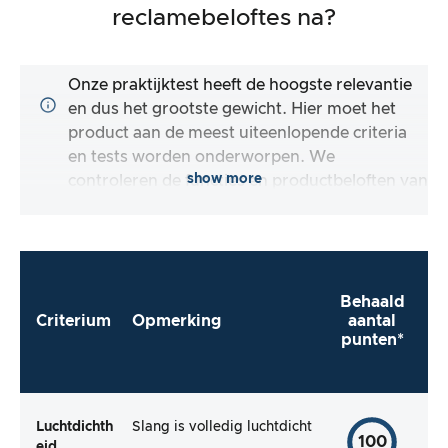
reclamebeloftes na?
Onze praktijktest heeft de hoogste relevantie
en dus het grootste gewicht. Hier moet het
product aan de meest uiteenlopende criteria
en tests worden onderworpen. We
show more
controleren de functies en productbeloften van
het testartikel.
Behaald
Criterium
Opmerking
aantal
punten*
Luchtdichth
Slang is volledig luchtdicht
100
eid