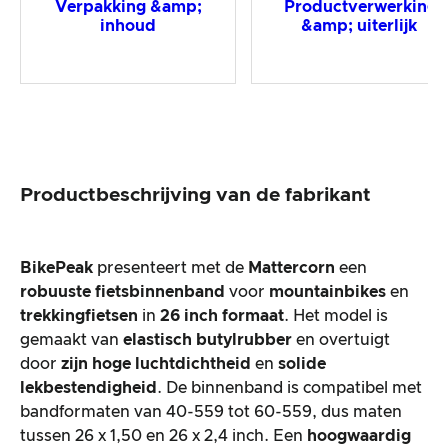
Verpakking &amp;
Productverwerking
inhoud
&amp; uiterlijk
Productbeschrijving van de fabrikant
BikePeak
presenteert met de
Mattercorn
een
robuuste fietsbinnenband
voor
mountainbikes
en
trekkingfietsen
in
26 inch formaat
. Het model is
gemaakt van
elastisch butylrubber
en overtuigt
door
zijn hoge luchtdichtheid
en
solide
lekbestendigheid
. De binnenband is compatibel met
bandformaten van 40-559 tot 60-559, dus maten
tussen 26 x 1,50 en 26 x 2,4 inch. Een
hoogwaardig