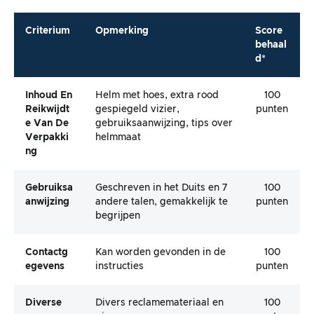
Criterium
Opmerking
Score
behaal
d*
Inhoud En
Helm met hoes, extra rood
100
Reikwijdt
gespiegeld vizier,
punten
E Van De
gebruiksaanwijzing, tips over
Verpakki
helmmaat
Ng
Gebruiksa
Geschreven in het Duits en 7
100
Anwijzing
andere talen, gemakkelijk te
punten
begrijpen
Contactg
Kan worden gevonden in de
100
Egevens
instructies
punten
Diverse
Divers reclamemateriaal en
100