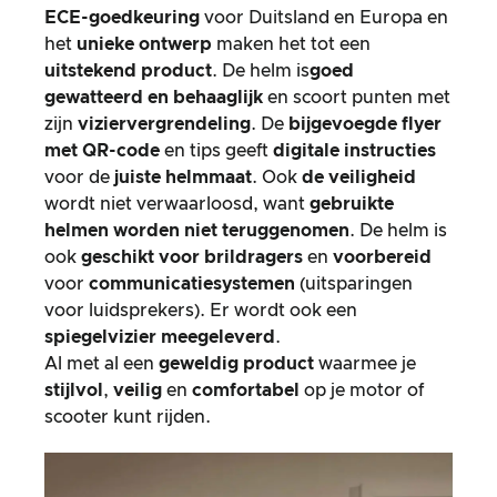
ECE-goedkeuring
voor Duitsland en Europa en
het
unieke ontwerp
maken het tot een
uitstekend product
. De helm is
goed
gewatteerd en behaaglijk
en scoort punten met
zijn
viziervergrendeling
. De
bijgevoegde flyer
met QR-code
en tips geeft
digitale instructies
voor de
juiste helmmaat
. Ook
de veiligheid
wordt niet verwaarloosd, want
gebruikte
helmen worden niet teruggenomen
. De helm is
ook
geschikt voor brildragers
en
voorbereid
voor
communicatiesystemen
(uitsparingen
voor luidsprekers). Er wordt ook een
spiegelvizier
meegeleverd
.
Al met al een
geweldig product
waarmee je
stijlvol
,
veilig
en
comfortabel
op je motor of
scooter kunt rijden.