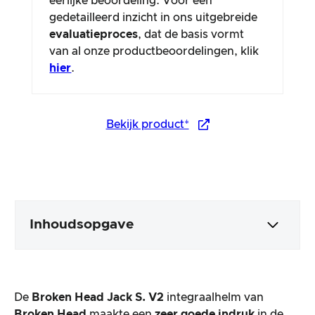
eerlijke beoordeling. Voor een
gedetailleerd inzicht in ons uitgebreide
evaluatieproces
, dat de basis vormt
van al onze productbeoordelingen, klik
hier
.
Bekijk product*
Inhoudsopgave
Verpakking en inhoud
De
Broken Head Jack S. V2
integraalhelm van
Productverwerking en uiterlijk
Broken Head
maakte een
zeer goede indruk
in de