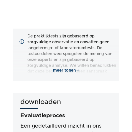
De praktijktests zijn gebaseerd op
zorgvuldige observatie en omvatten geen
langetermijn- of laboratoriumtests. De
testoordelen weerspiegelen de mening van
onze experts en zijn gebaseerd op
zorgvuldige analyse. We willen benadrukken
meer tonen +
dat deze beoordelingen geen aanspraak
maken op volledigheid en zowel subjectieve
als objectieve indrukken weerspiegelen. De
beoordelingen zijn gemaakt naar eer en
geweten, zonder dat aansprakelijkheid wordt
downloaden
aanvaard voor de nauwkeurigheid of
volledigheid van de testresultaten. Het is
belangrijk op te merken dat onze tests niet
Evaluatieproces
gebaseerd zijn op wettelijke vereisten,
medische effecten of specifieke ingrediënten
Een gedetailleerd inzicht in ons
van de producten. We vertrouwen op de