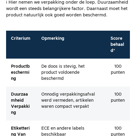
ℹ️ Hier nemen we verpakking onder de loep. Duurzaamheid
wordt een steeds belangrijkere factor. Daarnaast moet het
product natuurlijk ook goed worden beschermd.
Criterium
Opmerking
Score
behaal
d*
Productb
De doos is stevig, het
100
Eschermi
product voldoende
punten
Ng
beschermd
Duurzaa
Onnodig verpakkingsafval
100
Mheid
werd vermeden, artikelen
punten
Verpakki
waren compact verpakt
Ng
Etiketteri
ECE en andere labels
100
Ng Van
beschikbaar
punten