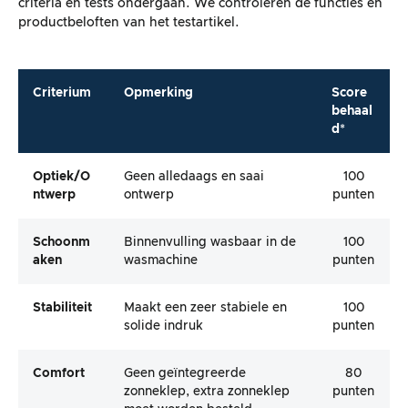
criteria en tests ondergaan. We controleren de functies en
productbeloften van het testartikel.
Criterium
Opmerking
Score
behaal
d*
Optiek/o
Geen alledaags en saai
100
Ntwerp
ontwerp
punten
Schoonm
Binnenvulling wasbaar in de
100
Aken
wasmachine
punten
Stabiliteit
Maakt een zeer stabiele en
100
solide indruk
punten
Comfort
Geen geïntegreerde
80
zonneklep, extra zonneklep
punten