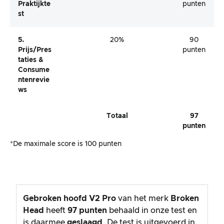
Praktijkte
punten
St
5.
20%
90
Prijs/pres
punten
Taties &
Consume
Ntenrevie
Ws
Totaal
97
punten
*De maximale score is 100 punten
Gebroken hoofd V2 Pro
van het merk
Broken
Head
heeft
97
punten
behaald in onze test en
is daarmee
geslaagd
. De test is uitgevoerd in