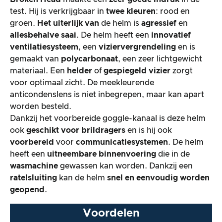
test. Hij is verkrijgbaar in
twee kleuren
: rood en
groen.
Het uiterlijk van
de helm is
agressief
en
De praktijktest
allesbehalve saai
. De helm heeft een
innovatief
ventilatiesysteem
, een
viziervergrendeling
en is
Prijs/prestatieverhouding
gemaakt van
polycarbonaat
, een zeer lichtgewicht
materiaal. Een
helder
of
gespiegeld vizier
zorgt
Algemeen resultaat
voor optimaal zicht. De meekleurende
anticondenslens is niet inbegrepen, maar kan apart
worden besteld.
Dankzij het voorbereide goggle-kanaal is deze helm
ook
geschikt voor brildragers
en is hij ook
voorbereid
voor
communicatiesystemen
. De helm
heeft een
uitneembare binnenvoering
die in de
wasmachine
gewassen kan worden. Dankzij een
ratelsluiting
kan de helm
snel en eenvoudig worden
geopend
.
Voordelen