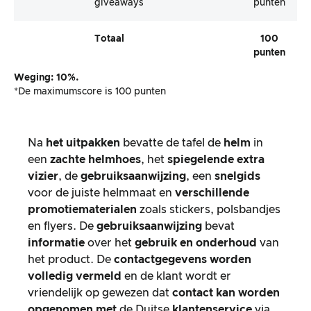
giveaways
punten
Totaal
100
punten
Weging: 10%.
*De maximumscore is 100 punten
Na
het uitpakken
bevatte de tafel de
helm
in
een
zachte helmhoes
, het
spiegelende extra
vizier
, de
gebruiksaanwijzing
, een
snelgids
voor de juiste helmmaat en
verschillende
promotiematerialen
zoals stickers, polsbandjes
en flyers. De
gebruiksaanwijzing
bevat
informatie
over het
gebruik en onderhoud
van
het product. De
contactgegevens
worden
volledig vermeld
en de klant wordt er
vriendelijk op gewezen dat
contact
kan
worden
opgenomen met
de Duitse
klantenservice
via