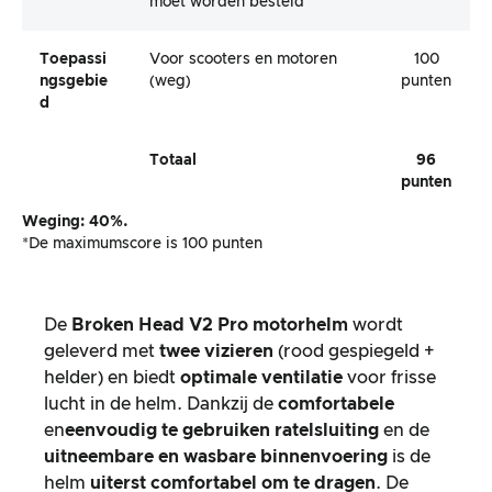
moet worden besteld
Toepassi
Voor scooters en motoren
100
Ngsgebie
(weg)
punten
D
Totaal
96
punten
Weging: 40%.
*De maximumscore is 100 punten
De
Broken Head V2 Pro motorhelm
wordt
geleverd met
twee vizieren
(rood gespiegeld +
helder) en biedt
optimale ventilatie
voor frisse
lucht in de helm. Dankzij de
comfortabele
en
eenvoudig te gebruiken ratelsluiting
en de
uitneembare en wasbare binnenvoering
is de
helm
uiterst comfortabel om te dragen
. De