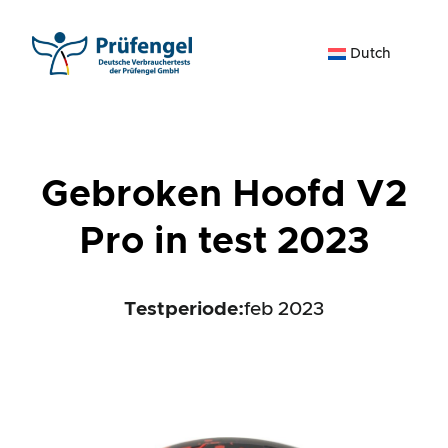
Ga
naar
Dutch
de
inhoud
Gebroken Hoofd V2
Pro in test 2023
Testperiode:
feb 2023