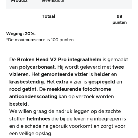
Product
levensduur
Totaal
98
punten
Weging: 20%.
*De maximumscore is 100 punten
De
Broken Head V2 Pro integraalhelm
is gemaakt
van
polycarbonaat
. Hij wordt geleverd met
twee
vizieren
. Het
gemonteerde vizier
is
helder
en
krasbestendig
. Het
extra
vizier is
gespiegeld
en
rood getint
. De
meekleurende fotochrome
anticondenscoating
kan op verzoek worden
besteld
.
We willen graag de nadruk leggen op de zachte
stoffen
helmhoes
die bij de levering inbegrepen is
en die schade na gebruik voorkomt en zorgt voor
een veilige opslag.