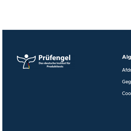
Al
Afd
Geg
Coo