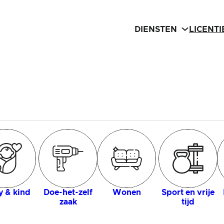
DIENSTEN
LICENT
 & kind
Doe-het-zelf
Wonen
Sport en vrije
zaak
tijd