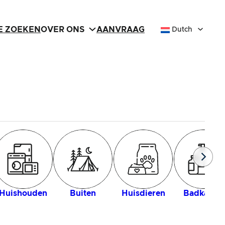
IE ZOEKEN
OVER ONS
AANVRAAG
Dutch
Huishouden
Buiten
Huisdieren
Badkamer