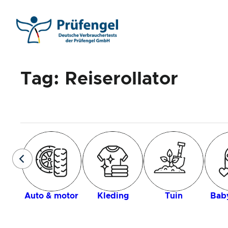
Ga
naar
de
inhoud
Tag:
Reiserollator
Auto & motor
Kleding
Tuin
Baby