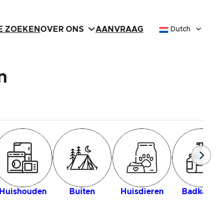
IE ZOEKEN
OVER ONS
AANVRAAG
Dutch
n
Huishouden
Buiten
Huisdieren
Badkamer