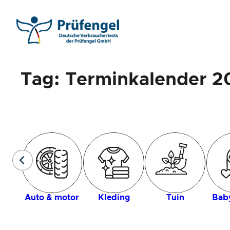
Ga
naar
de
inhoud
Tag:
Terminkalender 2
Auto & motor
Kleding
Tuin
Baby