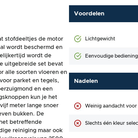
Voordelen
at stofdeeltjes de motor
Lichtgewicht
aal wordt beschermd en
lijkertijd wordt de
Eenvoudige bediening
De uitgebreide set bevat
r alle soorten vloeren en
oor parket en tegels,
Nadelen
loerzuigmond en een
ngsknoppen kun je het
vijf meter lange snoer
Weinig aandacht voo
oeven bukken. De
het betreffende
Slechts één kleur sele
dige reiniging maar ook