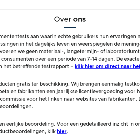
Over
ons
mententests aan waarin echte gebruikers hun ervaringen 
passingen in het dagelijks leven en weerspiegelen de men
voeren we geen materiaal-, langetermijn- of laboratoriumte
ke consumenten over een periode van 7-14 dagen. De exac
n het betreffende testrapport –
klik hier om direct naar he
ducten gratis ter beschikking. Wij brengen eenmalig testko
betalen fabrikanten een jaarlijkse licentievergoeding voor 
ommissie voor het linken naar websites van fabrikanten
beoordelingen.
n eerlijke beoordeling. Voor een gedetailleerd inzicht in 
oductbeoordelingen, klik
hier
.