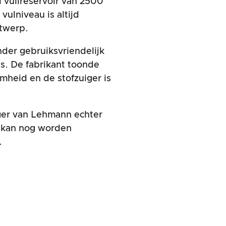
 vuilreservoir van 2500
vulniveau is altijd
ntwerp.
onder gebruiksvriendelijk
 is. De fabrikant toonde
mheid en de stofzuiger is
ger van Lehmann echter
ij kan nog worden
.