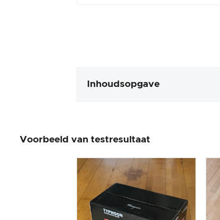
Inhoudsopgave
Verpakking en inhoud
Voorbeeld van testresultaat
Productverwerking en uiterlijk
De praktijktest
Prijs/prestatieverhouding