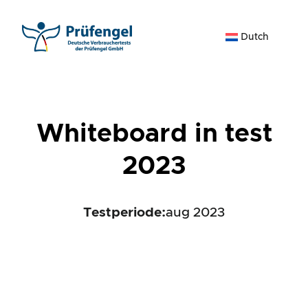
Ga
naar
Dutch
de
inhoud
Whiteboard in test
2023
Testperiode:
aug 2023