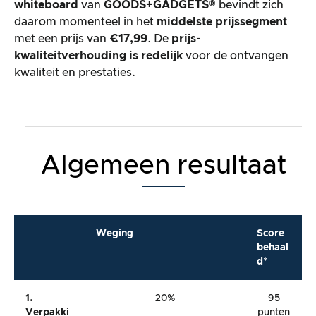
whiteboard
van
GOODS+GADGETS®
bevindt zich
daarom momenteel in het
middelste prijssegment
met een prijs van
€17,99
. De
prijs-
kwaliteitverhouding is redelijk
voor de ontvangen
kwaliteit en prestaties.
Algemeen resultaat
Weging
Score
behaal
d*
1.
20%
95
Verpakki
punten