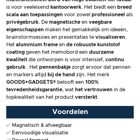
is voor veeleisend
kantoorwerk
. Het biedt een
breed
scala aan toepassingen
voor zowel
professioneel
als
De praktijktest
privégebruik
. De
magnetische
en
veegbare
eigenschappen
maken het gemakkelijk om ideeën,
Prijs/prestatieverhouding
brainstormsessies en presentaties te
visualiseren
.
Het
aluminium frame
en
de robuuste kunststof
Algemeen resultaat
coating
geven het memobord een
duurzame
kwaliteit
die ontworpen is voor intensief,
continu
gebruik
. Het
pennenbakje
zorgt ervoor dat pennen
en markers altijd
bij de hand
zijn. Het merk
GOODS+GADGETS®
belooft een
100%
tevredenheidsgarantie
, wat
het vertrouwen
in de
topkwaliteit van het product
versterkt
.
Voordelen
✅ Magnetisch & afveegbaar
✅ Eenvoudige visualisatie