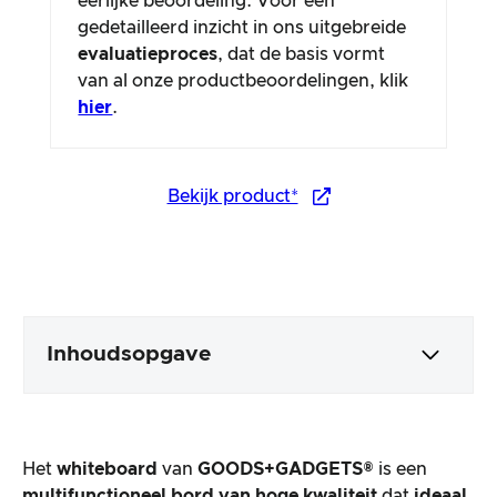
eerlijke beoordeling. Voor een
gedetailleerd inzicht in ons uitgebreide
evaluatieproces
, dat de basis vormt
van al onze productbeoordelingen, klik
hier
.
Bekijk product*
Inhoudsopgave
Verpakking en inhoud
Het
whiteboard
van
GOODS+GADGETS®
is een
Productverwerking en uiterlijk
multifunctioneel bord van hoge kwaliteit
dat
ideaal