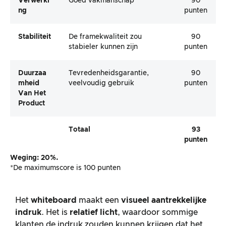
Verwerki
Goed vakmanschap
90
Ng
punten
Stabiliteit
De framekwaliteit zou
90
stabieler kunnen zijn
punten
Duurzaa
Tevredenheidsgarantie,
90
Mheid
veelvoudig gebruik
punten
Van Het
Product
Totaal
93
punten
Weging: 20%.
*De maximumscore is 100 punten
Het
whiteboard
maakt een
visueel aantrekkelijke
indruk
. Het is
relatief licht
, waardoor sommige
klanten de indruk zouden kunnen krijgen dat het