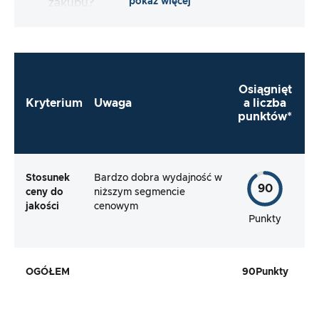
pokaż więcej
zakupu?
Osiągnięt
Kryterium
Uwaga
a liczba
punktów*
Stosunek
Bardzo dobra wydajność w
90
ceny do
niższym segmencie
jakości
cenowym
Punkty
OGÓŁEM
90
Punkty