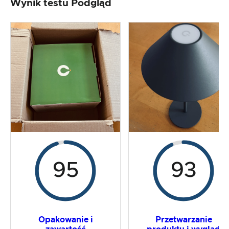
Wynik testu Podgląd
Przetwarzanie i wygląd produktu
Test praktyczny
Stosunek ceny do wydajności
Wynik ogólny
95
93
Opakowanie i
Przetwarzanie