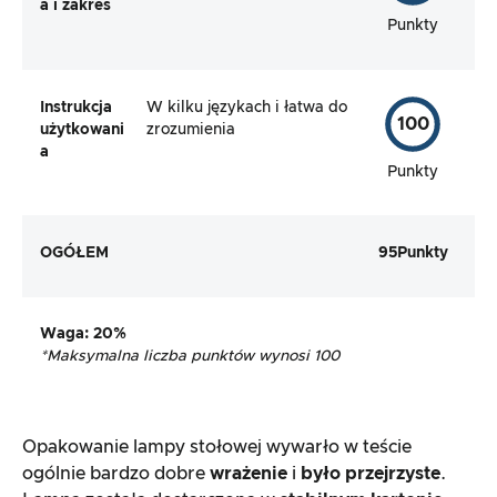
a i zakres
Punkty
Instrukcja
W kilku językach i łatwa do
100
użytkowani
zrozumienia
a
Punkty
OGÓŁEM
95
Punkty
Waga
: 20%
*Maksymalna liczba punktów wynosi 100
Opakowanie lampy stołowej wywarło w teście
ogólnie bardzo dobre
wrażenie
i
było przejrzyste
.