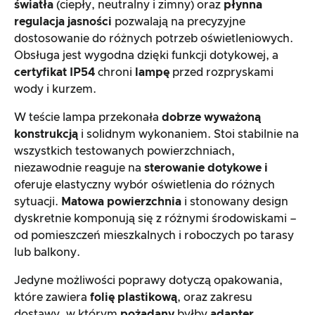
światła
(ciepły, neutralny i zimny) oraz
płynna
regulacja jasności
pozwalają na precyzyjne
dostosowanie do różnych potrzeb oświetleniowych.
Obsługa jest wygodna dzięki funkcji dotykowej, a
certyfikat IP54
chroni
lampę
przed rozpryskami
wody i kurzem.
W teście lampa przekonała
dobrze wyważoną
konstrukcją
i solidnym wykonaniem. Stoi stabilnie na
wszystkich testowanych powierzchniach,
niezawodnie reaguje na
sterowanie dotykowe i
oferuje elastyczny wybór oświetlenia do różnych
sytuacji.
Matowa powierzchnia
i stonowany design
dyskretnie komponują się z różnymi środowiskami –
od pomieszczeń mieszkalnych i roboczych po tarasy
lub balkony.
Jedyne możliwości poprawy dotyczą opakowania,
które zawiera
folię plastikową
, oraz zakresu
dostawy, w którym
pożądany
byłby
adapter