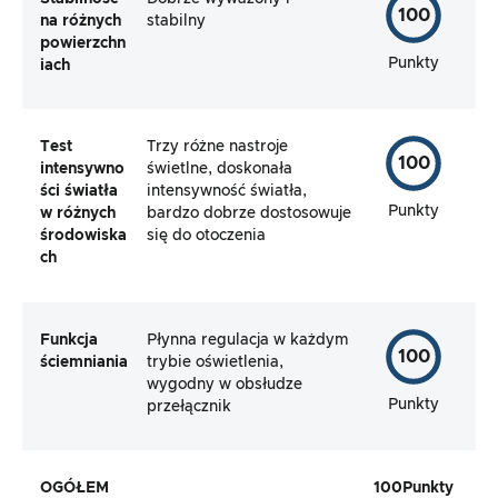
100
na różnych
stabilny
powierzchn
Punkty
iach
Test
Trzy różne nastroje
100
intensywno
świetlne, doskonała
ści światła
intensywność światła,
Punkty
w różnych
bardzo dobrze dostosowuje
środowiska
się do otoczenia
ch
Funkcja
Płynna regulacja w każdym
100
ściemniania
trybie oświetlenia,
wygodny w obsłudze
Punkty
przełącznik
OGÓŁEM
100
Punkty