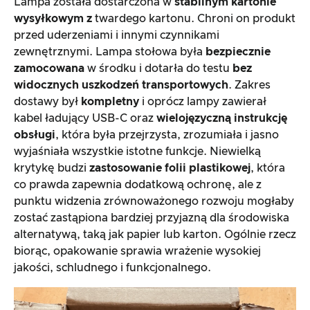
Lampa została dostarczona w
stabilnym kartonie
wysyłkowym z
twardego kartonu. Chroni on produkt
przed uderzeniami i innymi czynnikami
zewnętrznymi. Lampa stołowa była
bezpiecznie
zamocowana
w środku i dotarła do testu
bez
widocznych uszkodzeń transportowych
. Zakres
dostawy był
kompletny
i oprócz lampy zawierał
kabel ładujący USB-C oraz
wielojęzyczną instrukcję
obsługi
, która była przejrzysta, zrozumiała i jasno
wyjaśniała wszystkie istotne funkcje. Niewielką
krytykę budzi
zastosowanie folii plastikowej
, która
co prawda zapewnia dodatkową ochronę, ale z
punktu widzenia zrównoważonego rozwoju mogłaby
zostać zastąpiona bardziej przyjazną dla środowiska
alternatywą, taką jak papier lub karton. Ogólnie rzecz
biorąc, opakowanie sprawia wrażenie wysokiej
jakości, schludnego i funkcjonalnego.