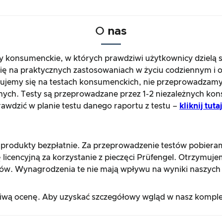
O
nas
ty konsumenckie, w których prawdziwi użytkownicy dzielą 
się na praktycznych zastosowaniach w życiu codziennym i o
jemy się na testach konsumenckich, nie przeprowadzamy
nych. Testy są przeprowadzane przez 1-2 niezależnych kon
wdzić w planie testu danego raportu z testu –
kliknij tut
 produkty bezpłatnie. Za przeprowadzenie testów pobier
 licencyjną za korzystanie z pieczęci Prüfengel. Otrzymuj
ów. Wynagrodzenia te nie mają wpływu na wyniki naszych 
ciwą ocenę. Aby uzyskać szczegółowy wgląd w nasz komple