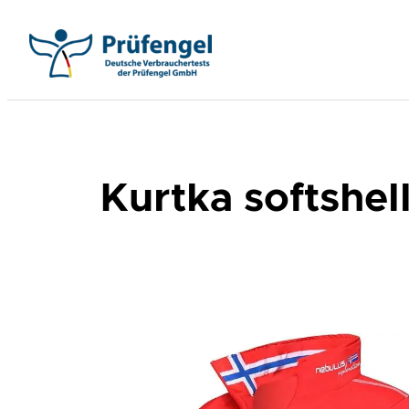
Przejdź
do
treści
Kurtka softshe