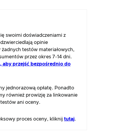
się swoimi doświadczeniami z
dzwierciedlają opinie
 żadnych testów materiałowych,
sumentów przez okres 7-14 dni.
aj, aby przejść bezpośrednio do
amy jednorazową opłatę. Ponadto
emy również prowizję za linkowanie
testów ani oceny.
ksowy proces oceny, kliknij
tutaj
.