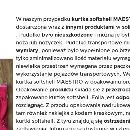
W naszym przypadku
kurtka softshell MAE
dostarczona wraz z
innymi produktami
w
so
. Pudełko było
nieuszkodzone
i można je by
noża lub nożyczek. Pudełko transportowe m
wymiary
, ponieważ było wypełnione po brze
tylko zminimalizowano ilość materiału wymag
niewielka przestrzeń wymagana przez paczk
wykorzystanie pojazdów transportowych. We
kurtka softshell MAESTRO w opakowaniu pr
Opakowanie
produktu
składa się z
przezrocz
zapakowano kurtkę softshell. Folia jest
odpor
rozciągnąć. Z przodu opakowania nadrukowan
tam również naklejka z kodem kreskowym, n
kurtki softshell. Z tyłu znajdują się
ostrzeżen
zadławienia. Informacje są dostępne w czter