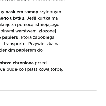
ony
paskiem samop
rzylepnym
nego użytku
. Jeśli kurtka ma
knąć za pomocą istniejącego
ólnymi warstwami złożonej
o papieru
, która zapobiega
as transportu. Przywieszka na
 cienkim papierem do
dobrze
chroniona
przed
e pudełko i plastikową torbę.