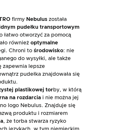
STRO
firmy
Nebulus
została
lidnym pudełku transportowym
ło łatwo otworzyć za pomocą
iało również
optymalne
gi. Chroni to
środowisko
: nie
anego do wysyłki, ale także
ę zapewnia lepsze
wnątrz pudełka znajdowała się
oduktu.
ystej plastikowej tor
by, w którą
na na rozdarcia
i nie można jej
o logo Nebulus. Znajduje się
azwą produktu i rozmiarem
ia
, że torba stwarza ryzyko
ech językach, w tym niemieckim