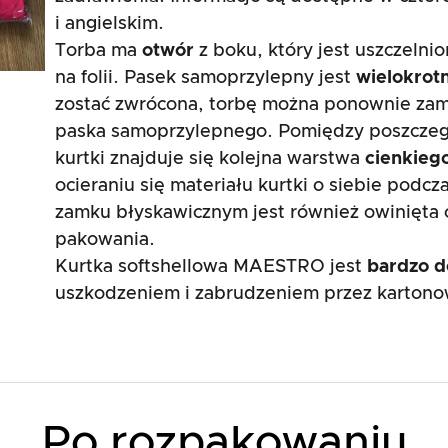
i angielskim.
Torba ma
otwór
z boku, który jest uszczelni
na folii. Pasek samoprzylepny jest
wielokrot
zostać zwrócona, torbę można ponownie zam
paska samoprzylepnego. Pomiędzy poszczeg
kurtki znajduje się kolejna warstwa
cienkieg
ocieraniu się materiału kurtki o siebie podcz
zamku błyskawicznym jest również owinięta
pakowania.
Kurtka softshellowa MAESTRO jest
bardzo 
uszkodzeniem i zabrudzeniem przez kartonow
Po rozpakowaniu