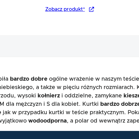
Zobacz produkt*
biła
bardzo dobre
ogólne wrażenie w naszym teście.
tu
niebieskiego, a także w pięciu różnych rozmiarach.
rzodu, wysoki
kołnierz
i oddzielne, zamykane
kiesz
 dla mężczyzn i S dla kobiet. Kurtki
bardzo dobrz
e
jak w przypadku kurtki w teście praktycznym. Poka
t wyjątkowo
wodoodporna
, a polar od wewnątrz za