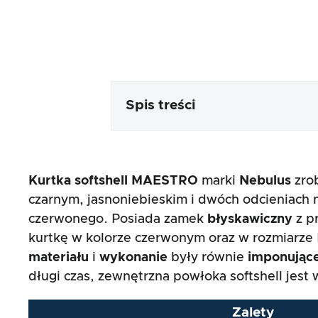
Spis treści
Opakowanie i zawartość
Kurtka softshell MAESTRO
marki
Nebulus
zro
Przetwarzanie i wygląd produk
czarnym, jasnoniebieskim i dwóch odcieniach 
czerwonego. Posiada zamek
błyskawiczny
z p
Test praktyczny
kurtkę w kolorze czerwonym oraz w rozmiarze M
materiału
i
wykonanie
były równie
imponując
Stosunek ceny do wydajności
długi czas, zewnętrzna powłoka softshell jes
Wynik ogólny
Zalety