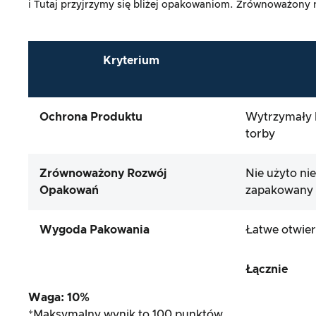
ℹ️ Tutaj przyjrzymy się bliżej opakowaniom. Zrównoważony
Kryterium
Ochrona Produktu
Wytrzymały 
torby
Zrównoważony Rozwój
Nie użyto n
Opakowań
zapakowany
Wygoda Pakowania
Łatwe otwie
Łącznie
Waga: 10%
*Maksymalny wynik to 100 punktów