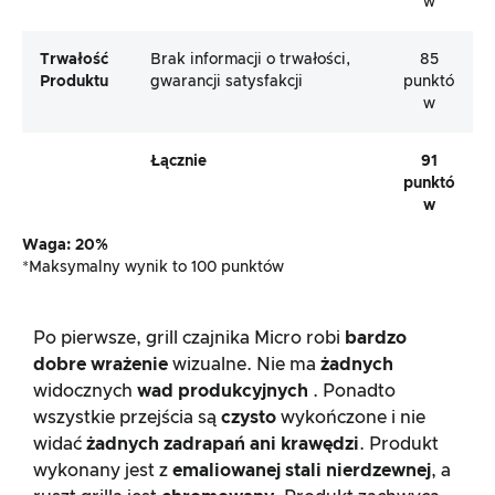
w
Trwałość
Brak informacji o trwałości,
85
Produktu
gwarancji satysfakcji
punktó
w
Łącznie
91
punktó
w
Waga: 20%
*Maksymalny wynik to 100 punktów
Po pierwsze, grill czajnika Micro robi
bardzo
dobre wrażenie
wizualne. Nie ma
żadnych
widocznych
wad produkcyjnych
. Ponadto
wszystkie przejścia są
czysto
wykończone i nie
widać
żadnych zadrapań ani krawędzi
. Produkt
wykonany jest z
emaliowanej stali nierdzewnej
, a