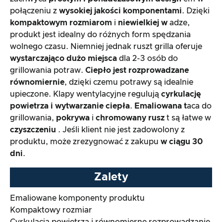
połączeniu z
wysokiej jakości komponentami
. Dzięki
Test praktyczny
kompaktowym rozmiarom
i
niewielkiej w
adze,
produkt jest idealny do różnych form spędzania
Stosunek ceny do wydajności
wolnego czasu. Niemniej jednak ruszt grilla oferuje
wystarczająco dużo miejsca
dla 2-3 osób do
Wynik ogólny
grillowania potraw.
Ciepło jest rozprowadzane
równomiernie
, dzięki czemu potrawy są idealnie
upieczone. Klapy wentylacyjne regulują
cyrkulację
powietrza i wytwarzanie ciepła
.
Emaliowana t
aca do
grillowania,
pokrywa
i
chromowany rusz
t są łatwe w
czyszczeniu
. Jeśli klient nie jest zadowolony z
produktu, może zrezygnować z zakupu
w ciągu 30
dni
.
Zalety
Emaliowane komponenty produktu
Kompaktowy rozmiar