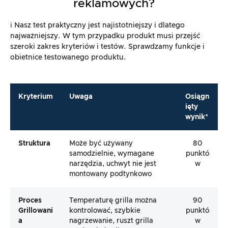
reklamowych?
ℹ️ Nasz test praktyczny jest najistotniejszy i dlatego
najważniejszy. W tym przypadku produkt musi przejść
szeroki zakres kryteriów i testów. Sprawdzamy funkcje i
obietnice testowanego produktu.
Kryterium
Uwaga
Osiągn
ięty
wynik*
Struktura
Może być używany
80
samodzielnie, wymagane
punktó
narzędzia, uchwyt nie jest
w
montowany podtynkowo
Proces
Temperaturę grilla można
90
Grillowani
kontrolować, szybkie
punktó
A
nagrzewanie, ruszt grilla
w