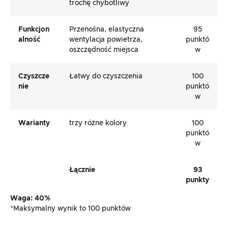
trochę chybotliwy
Funkcjon
Przenośna, elastyczna
95
Alność
wentylacja powietrza,
punktó
oszczędność miejsca
w
Czyszcze
Łatwy do czyszczenia
100
Nie
punktó
w
Warianty
trzy różne kolory
100
punktó
w
Łącznie
93
punkty
Waga: 40%
*Maksymalny wynik to 100 punktów