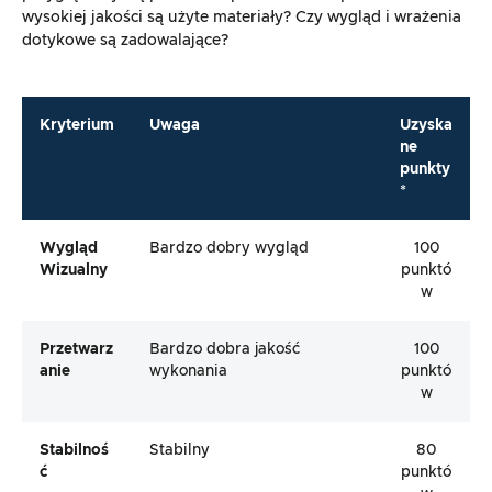
wysokiej jakości są użyte materiały? Czy wygląd i wrażenia
dotykowe są zadowalające?
Kryterium
Uwaga
Uzyska
ne
punkty
*
Wygląd
Bardzo dobry wygląd
100
Wizualny
punktó
w
Przetwarz
Bardzo dobra jakość
100
Anie
wykonania
punktó
w
Stabilnoś
Stabilny
80
Ć
punktó