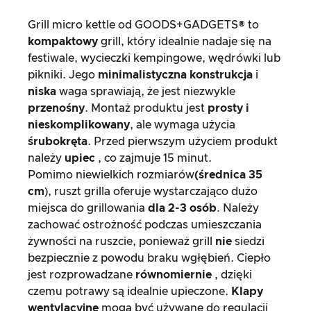
Grill micro kettle od GOODS+GADGETS® to
kompaktowy
grill, który idealnie nadaje się na
festiwale, wycieczki kempingowe, wędrówki lub
pikniki. Jego
minimalistyczna konstrukcja
i
niska
waga sprawiają, że jest niezwykle
przenośny
. Montaż produktu jest
prosty i
nieskomplikowany
, ale wymaga użycia
śrubokręta
. Przed pierwszym użyciem produkt
należy
upiec
, co zajmuje 15 minut.
Pomimo niewielkich rozmiarów
(średnica 35
cm
), ruszt grilla oferuje wystarczająco dużo
miejsca do grillowania
dla 2-3 osób
. Należy
zachować ostrożność podczas umieszczania
żywności na ruszcie, ponieważ grill
nie
siedzi
bezpiecznie z powodu braku wgłębień. Ciepło
jest rozprowadzane
równomiernie
, dzięki
czemu potrawy są idealnie upieczone.
Klapy
wentylacyjne
mogą być używane do regulacji