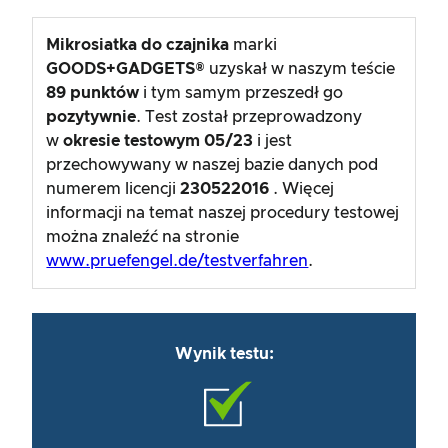
Mikrosiatka do czajnika
marki
GOODS+GADGETS®
uzyskał w naszym teście
89
punktów
i tym samym przeszedł go
pozytywnie
. Test został przeprowadzony
w
okresie testowym
05/23
i jest
przechowywany w naszej bazie danych pod
numerem licencji
230522016
. Więcej
informacji na temat naszej procedury testowej
można znaleźć na stronie
www.pruefengel.de/testverfahren
.
Wynik testu: