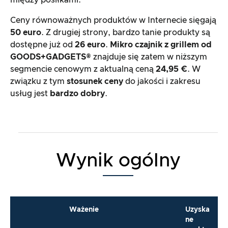
między posiłkami.
Ceny równoważnych produktów w Internecie sięgają
50 euro
. Z drugiej strony, bardzo tanie produkty są
dostępne już od
26 euro
.
Mikro czajnik z grillem od
GOODS+GADGETS®
znajduje się zatem w niższym
segmencie cenowym z aktualną ceną
24,95 €
. W
związku z tym
stosunek ceny
do jakości i zakresu
usług jest
bardzo dobry
.
Wynik ogólny
Ważenie
Uzyska
ne