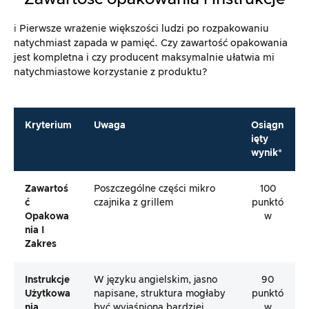
ℹ️ Pierwsze wrażenie większości ludzi po rozpakowaniu
natychmiast zapada w pamięć. Czy zawartość opakowania
jest kompletna i czy producent maksymalnie ułatwia mi
natychmiastowe korzystanie z produktu?
Kryterium
Uwaga
Osiągn
ięty
wynik*
Zawartoś
Poszczególne części mikro
100
Ć
czajnika z grillem
punktó
Opakowa
w
Nia I
Zakres
Instrukcje
W języku angielskim, jasno
90
Użytkowa
napisane, struktura mogłaby
punktó
Nia
być wyjaśniona bardziej
w