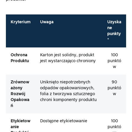
Kryterium
Uwaga
Uzyska
ne
punkty
*
Ochrona
Karton jest solidny, produkt
100
Produktu
jest wystarczająco chroniony
punktó
w
Zrównow
Uniknięto niepotrzebnych
90
Ażony
odpadów opakowaniowych,
punktó
Rozwój
folia z tworzywa sztucznego
w
Opakowa
chroni komponenty produktu
Ń
Etykietow
Dostępne etykietowanie
100
Anie
punktó