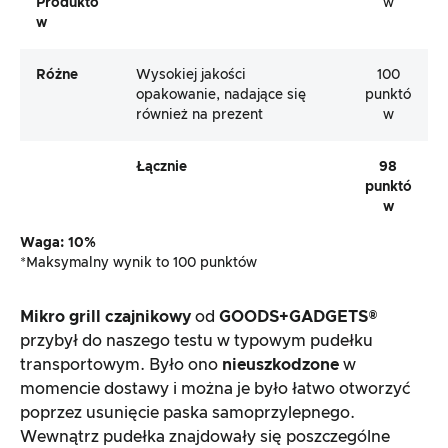
Produktó
w
W
Różne
Wysokiej jakości
100
opakowanie, nadające się
punktó
również na prezent
w
Łącznie
98
punktó
w
Waga: 10%
*Maksymalny wynik to 100 punktów
Mikro grill czajnikowy
od
GOODS+GADGETS®
przybył do naszego testu w typowym pudełku
transportowym. Było ono
nieuszkodzone
w
momencie dostawy i można je było łatwo otworzyć
poprzez usunięcie paska samoprzylepnego.
Wewnątrz pudełka znajdowały się poszczególne