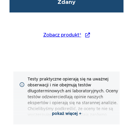
Zdany
Zobacz produkt*
Testy praktyczne opierają się na uważnej
obserwacji i nie obejmują testów
długoterminowych ani laboratoryjnych. Oceny
testów odzwierciedlają opinie naszych
ekspertów i opierają się na starannej analizie.
Chcielibyśmy podkreślić, że oceny te nie są
pokaż więcej +
wyczerpujące i odzwierciedlają zarówno
subiektywne, jak i obiektywne wrażenia.
Oceny są dokonywane zgodnie z naszą
najlepszą wiedzą i przekonaniem, bez