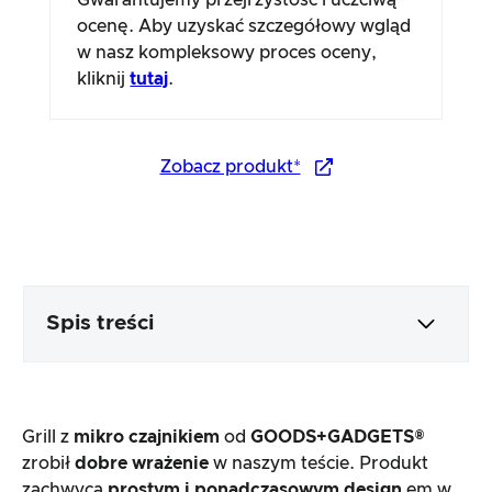
Gwarantujemy przejrzystość i uczciwą
ocenę. Aby uzyskać szczegółowy wgląd
w nasz kompleksowy proces oceny,
kliknij
tutaj
.
Zobacz produkt*
Spis treści
Opakowanie i zawartość
Grill z
mikro czajnikiem
od
GOODS+GADGETS®
Przetwarzanie i wygląd produktu
zrobił
dobre wrażenie
w naszym teście. Produkt
zachwyca
prostym i ponadczasowym design
em w