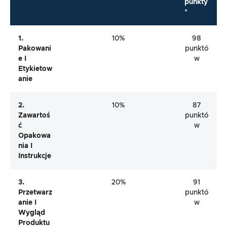
punkty
*
1.
10%
98
Pakowani
punktó
E I
w
Etykietow
Anie
2.
10%
87
Zawartoś
punktó
Ć
w
Opakowa
Nia I
Instrukcje
3.
20%
91
Przetwarz
punktó
Anie I
w
Wygląd
Produktu