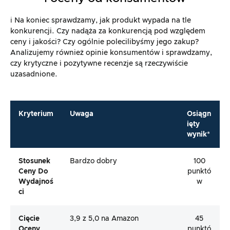
ℹ️ Na koniec sprawdzamy, jak produkt wypada na tle
konkurencji. Czy nadąża za konkurencją pod względem
ceny i jakości? Czy ogólnie polecilibyśmy jego zakup?
Analizujemy również opinie konsumentów i sprawdzamy,
czy krytyczne i pozytywne recenzje są rzeczywiście
uzasadnione.
Kryterium
Uwaga
Osiągn
ięty
wynik*
Stosunek
Bardzo dobry
100
Ceny Do
punktó
Wydajnoś
w
Ci
Cięcie
3,9 z 5,0 na Amazon
45
Oceny
punktó