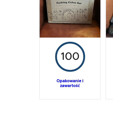
Wynik ogólny
100
Opakowanie i
zawartość