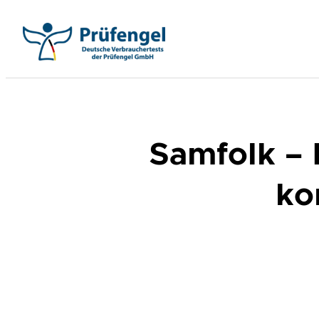
Przejdź
do
treści
Samfolk –
ko