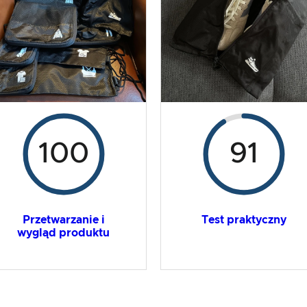
100
91
Przetwarzanie i
Test praktyczny
wygląd produktu