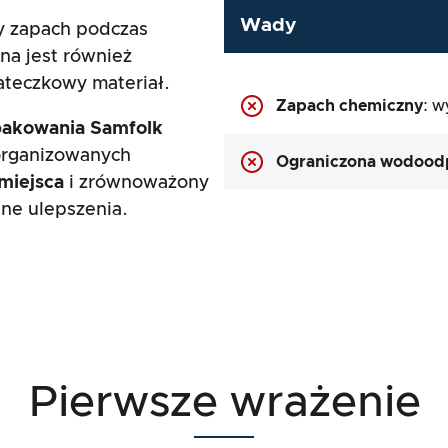
Wady
y zapach podczas
na jest również
ateczkowy materiał.
Zapach chemiczny
: 
pakowania Samfolk
zorganizowanych
Ograniczona wodood
miejsca
i zrównoważony
ne ulepszenia.
Pierwsze wrażenie