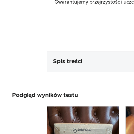
Gwarantujemy przejrzystość i ucz
Spis treści
Opakowanie i zawartość
Podgląd wyników testu
Przetwarzanie i wygląd produk
Test praktyczny
Stosunek ceny do wydajności