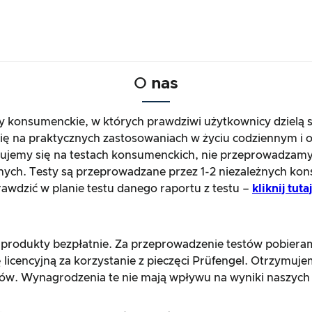
O
nas
ty konsumenckie, w których prawdziwi użytkownicy dzielą 
się na praktycznych zastosowaniach w życiu codziennym i o
jemy się na testach konsumenckich, nie przeprowadzamy
nych. Testy są przeprowadzane przez 1-2 niezależnych kon
wdzić w planie testu danego raportu z testu –
kliknij tut
 produkty bezpłatnie. Za przeprowadzenie testów pobier
 licencyjną za korzystanie z pieczęci Prüfengel. Otrzymuj
ów. Wynagrodzenia te nie mają wpływu na wyniki naszych 