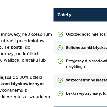
Zalety
 innowacyjne akcesorium
Oszczędność miejsca
 ubrań i przedmiotów
b. Te
kostki do
Solidne zamki błyska
odróży, od krótkich
w walizce, plecaku lub
Przyjazny dla środow
recyklingu
ejsca
do 30% dzięki
Wszechstronne kiesze
kom błyskawicznym
wykonanemu z
Lekki i wytrzymały
: I
 kieszenie ze sznurkiem