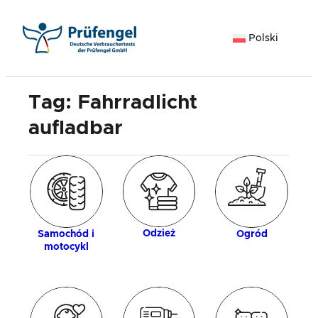
Przejdź
do
Polski
treści
Tag:
Fahrradlicht
aufladbar
gia
Z
Odzież
Samochód i
Ogród
motocykl