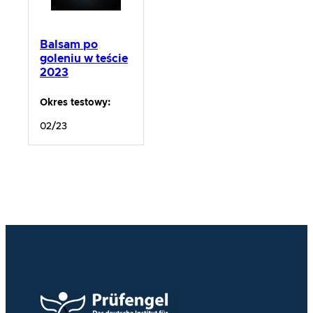
Balsam po
goleniu w teście
2023
Okres testowy:
02/23