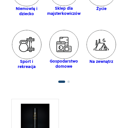
Sklep dla
Niemowlę i
Życie
majsterkowiczów
dziecko
Gospodarstwo
Sport i
Na zewnątrz
domowe
rekreacja