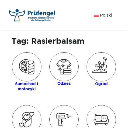
Przejdź
do
Polski
treści
Tag:
Rasierbalsam
gia
Z
Odzież
Samochód i
Ogród
motocykl