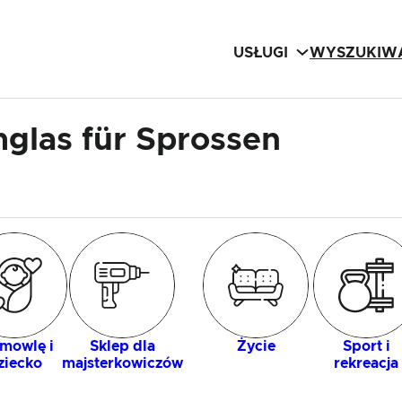
USŁUGI
WYSZUKIWA
glas für Sprossen
mowlę i
Sklep dla
Życie
Sport i
ziecko
majsterkowiczów
rekreacja