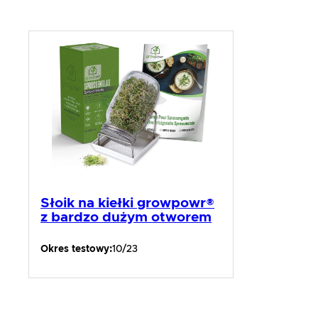
Słoik na kiełki growpowr®
z bardzo dużym otworem
Okres testowy:
10/23