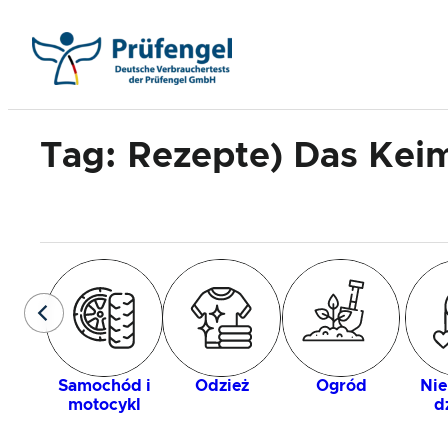
Przejdź
do
treści
Tag:
Rezepte) Das Keim
Samochód i
Odzież
Ogród
Nie
motocykl
d