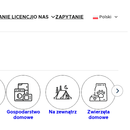
NIE LICENCJI
O NAS
ZAPYTANIE
Polski
Łazi
Gospodarstwo
Na zewnątrz
Zwierzęta
domowe
domowe