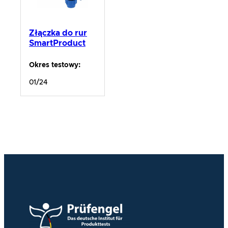
Złączka do rur
SmartProduct
Okres testowy:
01/24