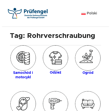
Przejdź
do
Polski
treści
Tag:
Rohrverschraubung
gia
Z
Odzież
Samochód i
Ogród
motocykl