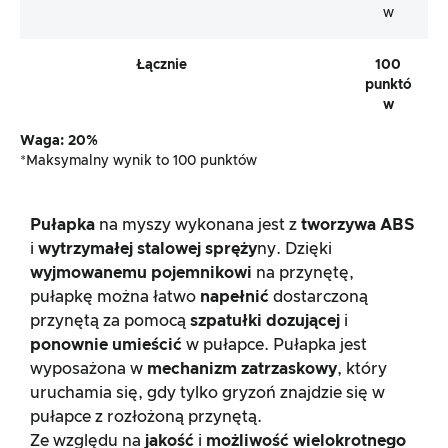
w
Łącznie
100
punktó
w
Waga: 20%
*Maksymalny wynik to 100 punktów
Pułapka
na myszy wykonana jest z
tworzywa ABS
i
wytrzymałej stalowej spręży
ny. Dzięki
wyjmowanemu pojemnikowi
na przynętę,
pułapkę można łatwo
napełnić
dostarczoną
przynętą za pomocą
szpatułki dozującej
i
ponownie umieścić
w pułapce. Pułapka jest
wyposażona w
mechanizm zatrzaskowy
, który
uruchamia się, gdy tylko gryzoń znajdzie się w
pułapce z rozłożoną przynętą.
Ze względu na
jakość
i
możliwość wielokrotnego