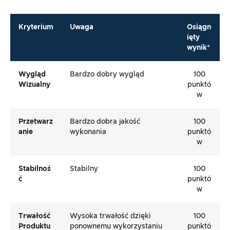
Kryterium
Uwaga
Osiągn
ięty
wynik*
Wygląd
Bardzo dobry wygląd
100
Wizualny
punktó
w
Przetwarz
Bardzo dobra jakość
100
Anie
wykonania
punktó
w
Stabilnoś
Stabilny
100
Ć
punktó
w
Trwałość
Wysoka trwałość dzięki
100
Produktu
ponownemu wykorzystaniu
punktó