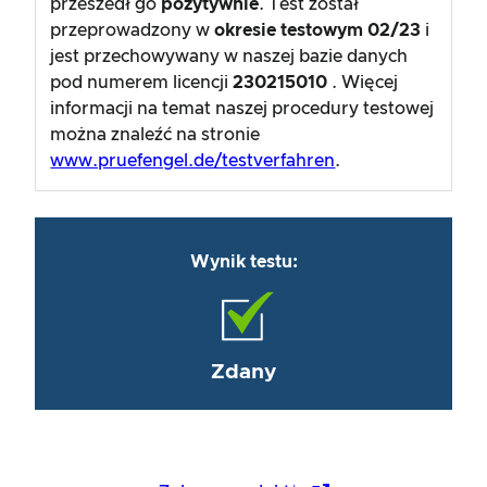
przeszedł go
pozytywnie
. Test został
przeprowadzony w
okresie testowym
02/23
i
jest przechowywany w naszej bazie danych
pod numerem licencji
230215010
. Więcej
informacji na temat naszej procedury testowej
można znaleźć na stronie
www.pruefengel.de/testverfahren
.
Wynik testu:
Zdany