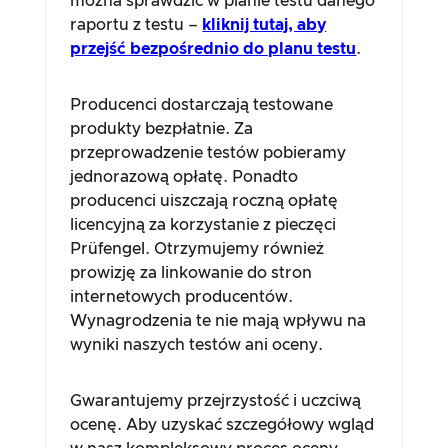
można sprawdzić w planie testu danego
raportu z testu –
kliknij tutaj, aby
przejść bezpośrednio do planu testu
.
Producenci dostarczają testowane
produkty bezpłatnie. Za
przeprowadzenie testów pobieramy
jednorazową opłatę. Ponadto
producenci uiszczają roczną opłatę
licencyjną za korzystanie z pieczęci
Prüfengel. Otrzymujemy również
prowizję za linkowanie do stron
internetowych producentów.
Wynagrodzenia te nie mają wpływu na
wyniki naszych testów ani oceny.
Gwarantujemy przejrzystość i uczciwą
ocenę. Aby uzyskać szczegółowy wgląd