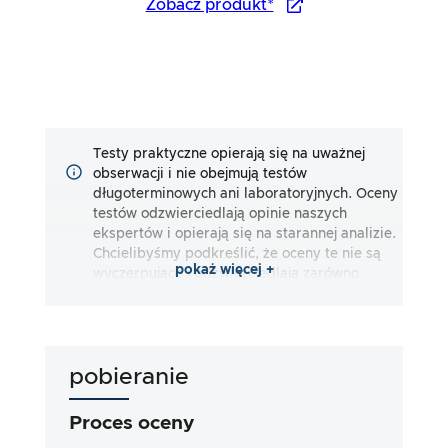
Zobacz produkt*
Testy praktyczne opierają się na uważnej
obserwacji i nie obejmują testów
długoterminowych ani laboratoryjnych. Oceny
testów odzwierciedlają opinie naszych
ekspertów i opierają się na starannej analizie.
Chcielibyśmy podkreślić, że oceny te nie są
pokaż więcej +
wyczerpujące i odzwierciedlają zarówno
subiektywne, jak i obiektywne wrażenia.
Oceny są dokonywane zgodnie z naszą
najlepszą wiedzą i przekonaniem, bez
ponoszenia jakiejkolwiek odpowiedzialności
pobieranie
za dokładność lub kompletność wyników
testów. Należy zauważyć, że nasze testy nie
opierają się na wymogach prawnych, skutkach
Proces oceny
medycznych lub konkretnych składnikach