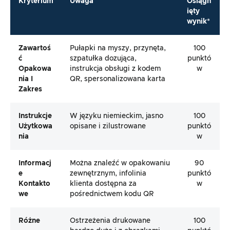
Kryterium
Uwaga
Osiągn
ięty
wynik*
Zawartoś
Pułapki na myszy, przynęta,
100
Ć
szpatułka dozująca,
punktó
Opakowa
instrukcja obsługi z kodem
w
Nia I
QR, spersonalizowana karta
Zakres
Instrukcje
W języku niemieckim, jasno
100
Użytkowa
opisane i zilustrowane
punktó
Nia
w
Informacj
Można znaleźć w opakowaniu
90
E
zewnętrznym, infolinia
punktó
Kontakto
klienta dostępna za
w
We
pośrednictwem kodu QR
Różne
Ostrzeżenia drukowane
100