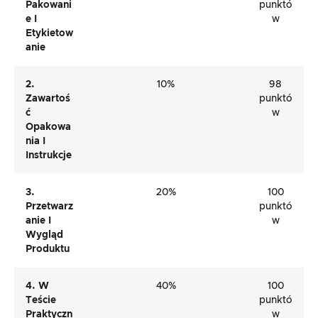
Pakowani
punktó
E I
w
Etykietow
Anie
2.
10%
98
Zawartoś
punktó
Ć
w
Opakowa
Nia I
Instrukcje
3.
20%
100
Przetwarz
punktó
Anie I
w
Wygląd
Produktu
4. W
40%
100
Teście
punktó
Praktyczn
w