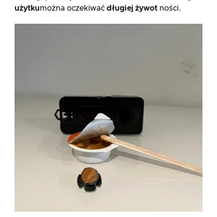
użytku
można oczekiwać
długiej żywot
ności.