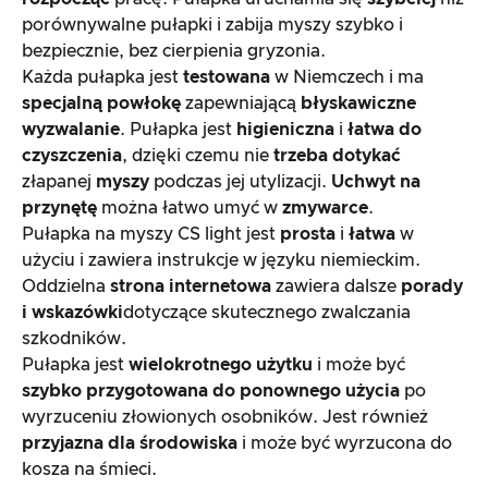
porównywalne pułapki i zabija myszy szybko i
Stosunek ceny do wydajności
bezpiecznie, bez cierpienia gryzonia.
Każda pułapka jest
testowana
w Niemczech i ma
Wynik ogólny
specjalną powłokę
zapewniającą
błyskawiczne
wyzwalanie
. Pułapka jest
higieniczna
i
łatwa do
czyszczenia
, dzięki czemu nie
trzeba dotykać
złapanej
myszy
podczas jej utylizacji.
Uchwyt na
przynętę
można łatwo umyć w
zmywarce
.
Pułapka na myszy CS light jest
prosta
i
łatwa
w
użyciu i zawiera instrukcje w języku niemieckim.
Oddzielna
strona internetowa
zawiera dalsze
porady
i wskazówki
dotyczące skutecznego zwalczania
szkodników.
Pułapka jest
wielokrotnego użytku
i może być
szybko przygotowana do ponownego użycia
po
wyrzuceniu złowionych osobników. Jest również
przyjazna dla środowiska
i może być wyrzucona do
kosza na śmieci.