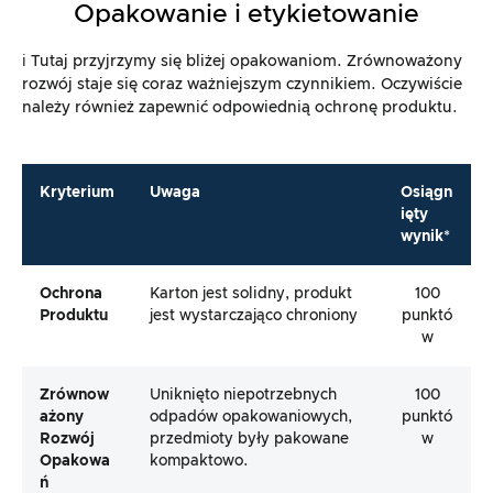
Opakowanie i etykietowanie
ℹ️ Tutaj przyjrzymy się bliżej opakowaniom. Zrównoważony
rozwój staje się coraz ważniejszym czynnikiem. Oczywiście
należy również zapewnić odpowiednią ochronę produktu.
Kryterium
Uwaga
Osiągn
ięty
wynik*
Ochrona
Karton jest solidny, produkt
100
Produktu
jest wystarczająco chroniony
punktó
w
Zrównow
Uniknięto niepotrzebnych
100
Ażony
odpadów opakowaniowych,
punktó
Rozwój
przedmioty były pakowane
w
Opakowa
kompaktowo.
Ń