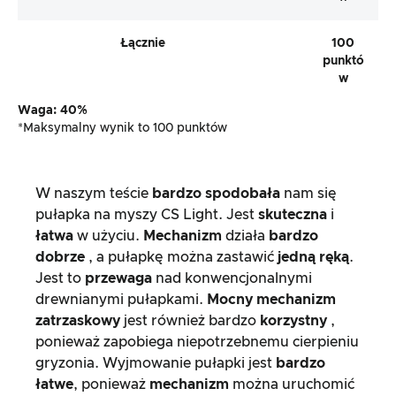
Łącznie
100
punktó
w
Waga: 40%
*Maksymalny wynik to 100 punktów
W naszym teście
bardzo spodobała
nam się
pułapka na myszy CS Light. Jest
skuteczna
i
łatwa
w użyciu.
Mechanizm
działa
bardzo
dobrze
, a pułapkę można zastawić
jedną ręką
.
Jest to
przewaga
nad konwencjonalnymi
drewnianymi pułapkami.
Mocny mechanizm
zatrzaskowy
jest również bardzo
korzystny
,
ponieważ zapobiega niepotrzebnemu cierpieniu
gryzonia. Wyjmowanie pułapki jest
bardzo
łatwe
, ponieważ
mechanizm
można uruchomić