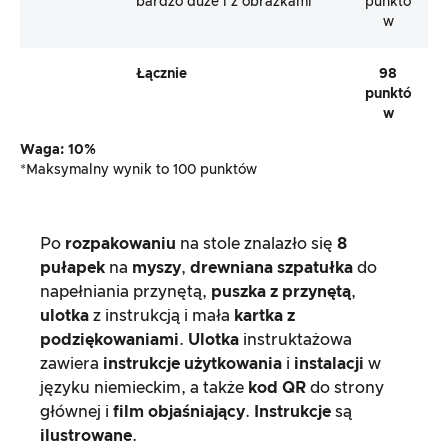
bardzo duże i z obrazkami
punktó
w
Łącznie
98
punktó
w
Waga: 10%
*Maksymalny wynik to 100 punktów
Po
rozpakowaniu
na stole znalazło się
8
pułapek
na
myszy
,
drewniana szpatułka
do
napełniania przynętą,
puszka z przynętą
,
ulotka
z instrukcją i mała
kartka z
podziękowaniami
.
Ulotka
instruktażowa
zawiera
instrukcje użytkowania
i
instalacji
w
języku niemieckim, a także
kod QR
do strony
głównej i
film objaśniający
.
Instrukcje
są
ilustrowane
.