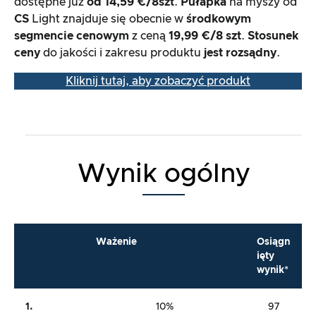
dostępne już
od 14,59 €/8
szt
.
Pułapka
na myszy od
CS
Light znajduje się obecnie w
środkowym
segmencie cenowym
z ceną
19,99 €/8 szt
.
Stosunek
ceny
do jakości i zakresu produktu
jest rozsądny
.
Kliknij tutaj, aby zobaczyć produkt
Wynik ogólny
Ważenie
Osiągn
ięty
wynik*
1.
10%
97