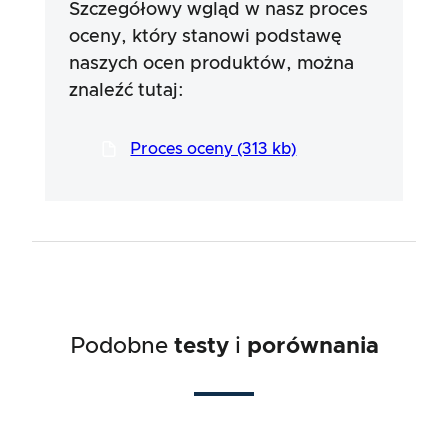
produktów. Opieramy się na oświadczeniach
Szczegółowy wgląd w nasz proces
reklamowych i informacjach dostarczonych
oceny, który stanowi podstawę
przez producentów, ale korzystanie z tych
naszych ocen produktów, można
informacji zawsze odbywa się na własne
ryzyko. Nasze wysiłki mają na celu
znaleźć tutaj:
zapewnienie poważnej i dokładnej procedury
testowej, która została opracowana w długim i
profesjonalnym procesie w ścisłej współpracy
Proces oceny (313 kb)
z naszymi ekspertami.
Podobne
testy
i
porównania