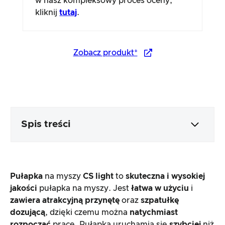
w nasz kompleksowy proces oceny,
kliknij
tutaj
.
Zobacz produkt*
Spis treści
Opakowanie i zawartość
Pułapka
na myszy
CS light
to
skuteczna i wysokiej
Przetwarzanie i wygląd produktu
jakości
pułapka na myszy. Jest
łatwa w użyciu
i
zawiera
atrakcyjną przynętę
oraz
szpatułkę
dozującą
, dzięki czemu można
natychmiast
Test praktyczny
rozpocząć
pracę. Pułapka uruchamia się
szybciej
niż