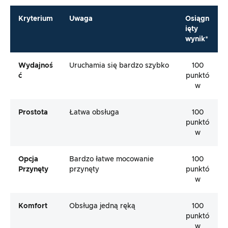
Kryterium
Uwaga
Osiągn
ięty
wynik*
Wydajnoś
Uruchamia się bardzo szybko
100
Ć
punktó
w
Prostota
Łatwa obsługa
100
punktó
w
Opcja
Bardzo łatwe mocowanie
100
Przynęty
przynęty
punktó
w
Komfort
Obsługa jedną ręką
100
punktó
w