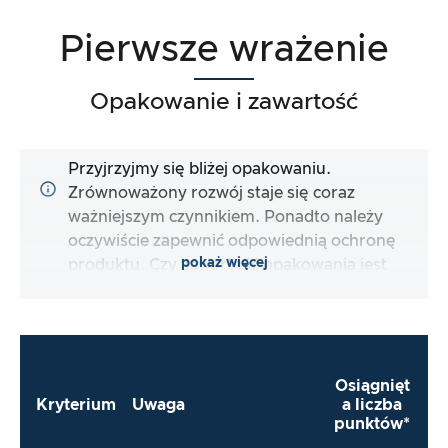
Pierwsze wrażenie
Opakowanie i zawartość
Przyjrzyjmy się bliżej opakowaniu.
Zrównoważony rozwój staje się coraz
ważniejszym czynnikiem. Ponadto należy
oczywiście zapewnić odpowiednią ochronę
pokaż więcej
produktu. Czy zawartość opakowania jest
kompletna i czy producent ułatwia mi jak
najbardziej bezpośrednie użycie produktu?
Osiągnięt
Kryterium
Uwaga
a liczba
punktów*