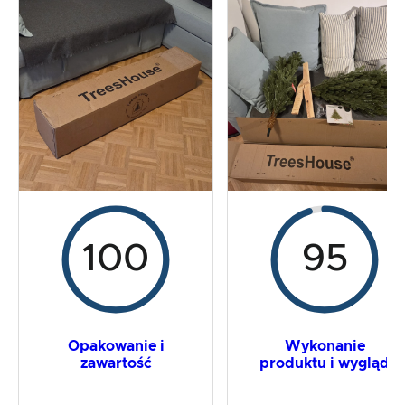
Test praktyczny
Stosunek ceny do wydajności
Wynik ogólny
100
95
Opakowanie i
Wykonanie
zawartość
produktu i wygląd