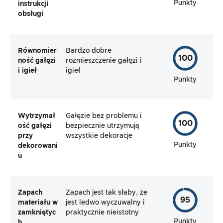
Punkty
instrukcji
obsługi
Równomier
Bardzo dobre
100
ność gałęzi
rozmieszczenie gałęzi i
i igieł
igieł
Punkty
Wytrzymał
Gałęzie bez problemu i
100
ość gałęzi
bezpiecznie utrzymują
przy
wszystkie dekoracje
Punkty
dekorowani
u
Zapach
Zapach jest tak słaby, że
95
materiału w
jest ledwo wyczuwalny i
zamkniętyc
praktycznie nieistotny
Punkty
h