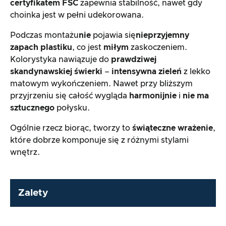
certyfikatem FSC
zapewnia stabilność, nawet gdy
choinka jest w pełni udekorowana.
Podczas montażu
nie
pojawia się
nieprzyjemny
zapach plastiku
, co jest
miłym
zaskoczeniem.
Kolorystyka nawiązuje do
prawdziwej
skandynawskiej świerki
–
intensywna zieleń
z lekko
matowym wykończeniem. Nawet przy bliższym
przyjrzeniu się całość wygląda
harmonijnie
i
nie ma
sztucznego
połysku.
Ogólnie rzecz biorąc, tworzy to
świąteczne wrażenie
,
które dobrze komponuje się z różnymi stylami
wnętrz.
Zalety