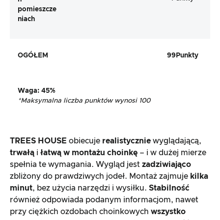
pomieszcze
niach
OGÓŁEM
99
Punkty
Waga
:
45%
*Maksymalna liczba punktów wynosi 100
TREES HOUSE
obiecuje
realistycznie
wyglądającą,
trwałą
i
łatwą w montażu choinkę
– i w dużej mierze
spełnia te wymagania. Wygląd jest
zadziwiająco
zbliżony do prawdziwych jodeł. Montaż zajmuje
kilka
minut
, bez użycia narzędzi i wysiłku.
Stabilność
również odpowiada podanym informacjom, nawet
przy ciężkich ozdobach choinkowych
wszystko