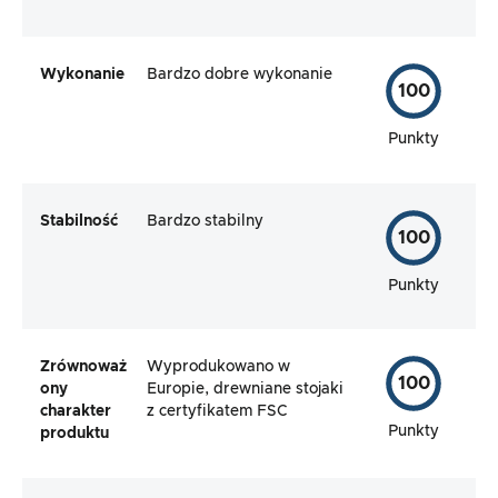
Wykonanie
Bardzo dobre wykonanie
100
Punkty
Stabilność
Bardzo stabilny
100
Punkty
Zrównoważ
Wyprodukowano w
100
ony
Europie, drewniane stojaki
charakter
z certyfikatem FSC
Punkty
produktu