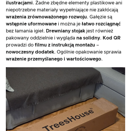
ilustracjami
. Żadne zbędne elementy plastikowe ani
niepotrzebne materiały wypełniające nie zakłócają
wrażenia zrównoważonego rozwoju
. Gałęzie są
wstępnie uformowane
i można je
łatwo rozciągnąć
bez łamania igieł.
Drewniany stojak
jest również
pakowany oddzielnie i wygląda
na solidny
.
Kod QR
prowadzi do
filmu z instrukcją montażu
–
nowoczesny dodatek
. Ogólnie opakowanie sprawia
wrażenie przemyślanego i wartościowego
.