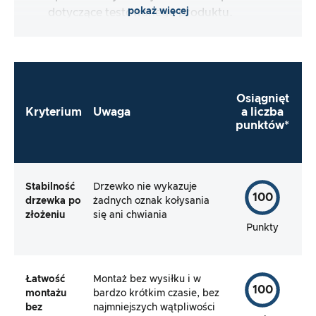
pokaż więcej
dotyczące testowanego produktu.
Osiągnięt
Kryterium
Uwaga
a liczba
punktów*
Stabilność
Drzewko nie wykazuje
100
drzewka po
żadnych oznak kołysania
złożeniu
się ani chwiania
Punkty
Łatwość
Montaż bez wysiłku i w
100
montażu
bardzo krótkim czasie, bez
bez
najmniejszych wątpliwości