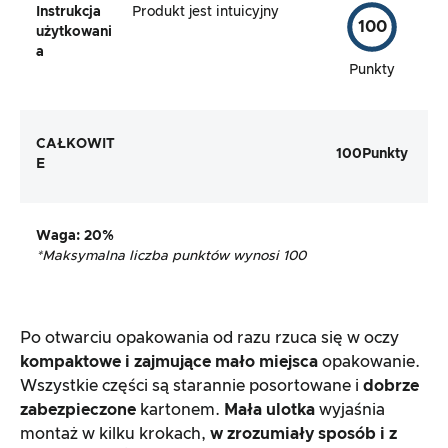
Instrukcja
Produkt jest intuicyjny
100
użytkowani
a
Punkty
CAŁKOWIT
100
Punkty
E
Waga
: 20%
*Maksymalna liczba punktów wynosi 100
Po otwarciu opakowania od razu rzuca się w oczy
kompaktowe i zajmujące mało miejsca
opakowanie.
Wszystkie części są starannie posortowane i
dobrze
zabezpieczone
kartonem.
Mała ulotka
wyjaśnia
montaż w kilku krokach,
w zrozumiały sposób i z