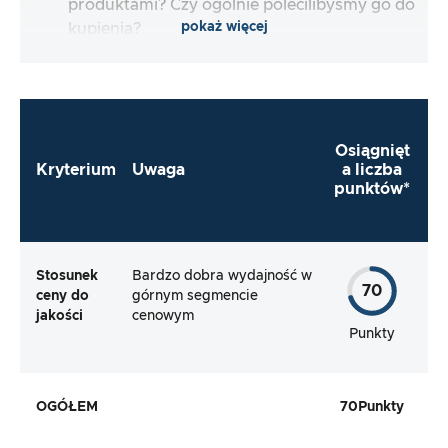
produktami? Czy ogólnie polecilibyśmy go do
pokaż więcej
kupienia?
Osiągnięt
Kryterium
Uwaga
a liczba
punktów
*
Stosunek
Bardzo dobra wydajność w
70
ceny do
górnym segmencie
jakości
cenowym
Punkty
OGÓŁEM
70
Punkty