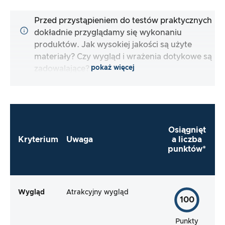
Przed przystąpieniem do testów praktycznych
dokładnie przyglądamy się wykonaniu
produktów. Jak wysokiej jakości są użyte
materiały? Czy wygląd i wrażenia dotykowe są
pokaż więcej
zadowalające?
Osiągnięt
Kryterium
Uwaga
a liczba
punktów*
Wygląd
Atrakcyjny wygląd
100
Punkty