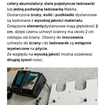
cztery akumulatory
i
dwie pojedyncze ładowarki
lub
jedną podwójną ładowarkę
Makita.
Dostarczone
śruby
,
kołki
i
podkładki
dystansowe
są wykonane z
wysokiej jakości materiału
.
Dołączone
elementy
dystansowe mają głębokość
2
cm
, dzięki czemu uchwyt ścienny ma około 2 cm
odstępu od ściany. Otwory do
mocowania
uchwytu do
ściany
i do
ładowarek
są
wstępnie
wywiercone
na
płycie
.
Ze względu na
wysoką jakość
można oczekiwać
długiej żywot
ności.