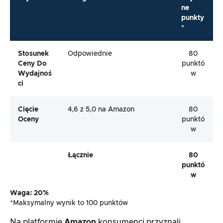
ne
punkty
*
Stosunek
Odpowiednie
80
Ceny Do
punktó
Wydajnoś
w
Ci
Cięcie
4,6 z 5,0 na Amazon
80
Oceny
punktó
w
Łącznie
80
punktó
w
Waga: 20%
*Maksymalny wynik to 100 punktów
Na platformie
Amazon
konsumenci przyznali