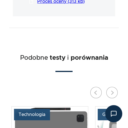
profesjonalnym procesie w ścisłej współpracy
Proces oceny (313 kb)
z naszymi ekspertami.
Podobne
testy
i
porównania
Technologia
Gospodars