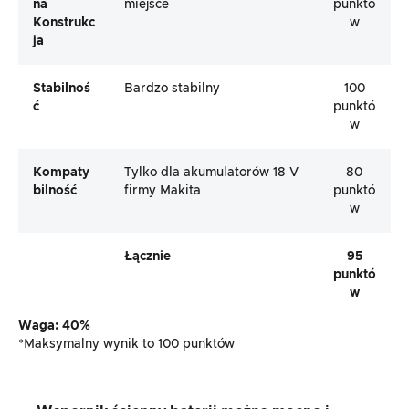
Na
miejsce
punktó
Konstrukc
w
Ja
Stabilnoś
Bardzo stabilny
100
Ć
punktó
w
Kompaty
Tylko dla akumulatorów 18 V
80
Bilność
firmy Makita
punktó
w
Łącznie
95
punktó
w
Waga: 40%
*Maksymalny wynik to 100 punktów