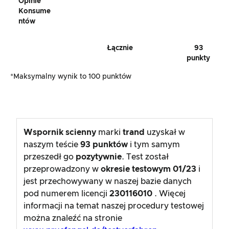
Opinie
Konsume
Ntów
Łącznie
93
punkty
*Maksymalny wynik to 100 punktów
Wspornik scienny
marki
trand
uzyskał w
naszym teście
93
punktów
i tym samym
przeszedł go
pozytywnie
. Test został
przeprowadzony w
okresie testowym
01/23
i
jest przechowywany w naszej bazie danych
pod numerem licencji
230116010
. Więcej
informacji na temat naszej procedury testowej
można znaleźć na stronie