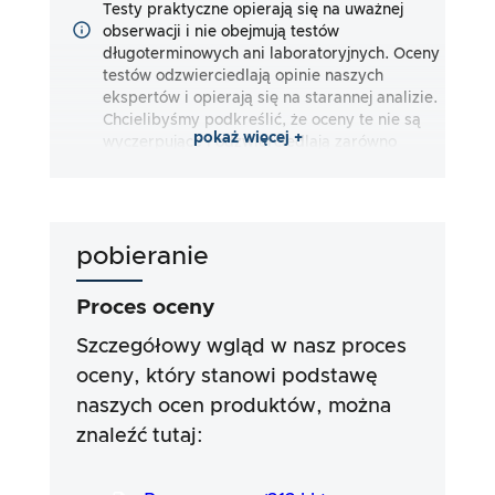
Testy praktyczne opierają się na uważnej
obserwacji i nie obejmują testów
długoterminowych ani laboratoryjnych. Oceny
testów odzwierciedlają opinie naszych
ekspertów i opierają się na starannej analizie.
Chcielibyśmy podkreślić, że oceny te nie są
pokaż więcej +
wyczerpujące i odzwierciedlają zarówno
subiektywne, jak i obiektywne wrażenia.
Oceny są dokonywane zgodnie z naszą
najlepszą wiedzą i przekonaniem, bez
ponoszenia jakiejkolwiek odpowiedzialności
pobieranie
za dokładność lub kompletność wyników
testów. Należy zauważyć, że nasze testy nie
opierają się na wymogach prawnych, skutkach
Proces oceny
medycznych lub konkretnych składnikach
produktów. Opieramy się na oświadczeniach
Szczegółowy wgląd w nasz proces
reklamowych i informacjach dostarczonych
oceny, który stanowi podstawę
przez producentów, ale korzystanie z tych
naszych ocen produktów, można
informacji zawsze odbywa się na własne
ryzyko. Nasze wysiłki mają na celu
znaleźć tutaj:
zapewnienie poważnej i dokładnej procedury
testowej, która została opracowana w długim i