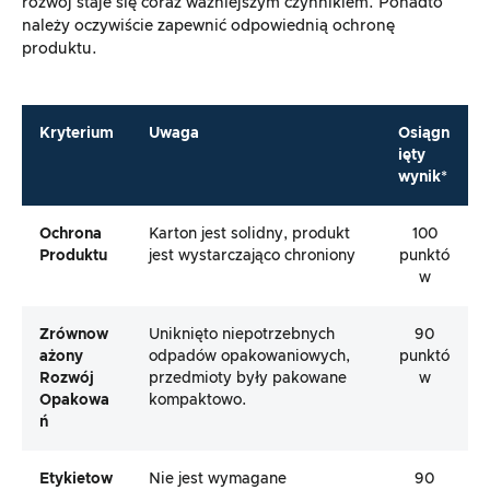
rozwój staje się coraz ważniejszym czynnikiem. Ponadto
należy oczywiście zapewnić odpowiednią ochronę
produktu.
Kryterium
Uwaga
Osiągn
ięty
wynik*
Ochrona
Karton jest solidny, produkt
100
Produktu
jest wystarczająco chroniony
punktó
w
Zrównow
Uniknięto niepotrzebnych
90
Ażony
odpadów opakowaniowych,
punktó
Rozwój
przedmioty były pakowane
w
Opakowa
kompaktowo.
Ń
Etykietow
Nie jest wymagane
90