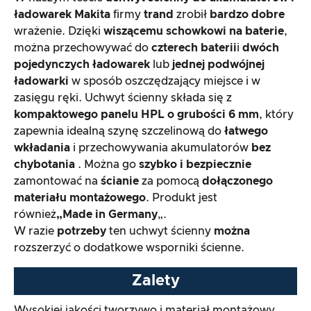
Przetwarzanie i wygląd produktu
ładowarek Makita
firmy
trand
zrobił
bardzo dobre
wrażenie. Dzięki
wiszącemu schowkowi na baterie
,
można przechowywać do
czterech baterii
i
dwóch
Test praktyczny
pojedynczych ładowarek
lub
jednej podwójnej
ładowarki
w sposób oszczędzający miejsce i w
Stosunek ceny do wydajności
zasięgu ręki. Uchwyt ścienny składa się z
kompaktowego panelu HPL o grubości 6 mm
, który
Wynik ogólny
zapewnia idealną szynę szczelinową do
łatwego
wkładania
i przechowywania akumulatorów
bez
chybotania
. Można go
szybko i bezpiecznie
zamontować na
ścianie
za pomocą
dołączonego
materiału montażowego
. Produkt jest
również
„Made in Germany
„.
W razie
potrzeby
ten uchwyt ścienny
można
rozszerzyć o dodatkowe wsporniki ścienne.
Zalety
Wysokiej jakości tworzywo i materiał montażowy