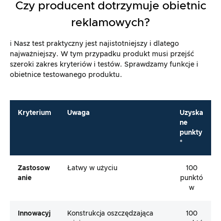
Czy producent dotrzymuje obietnic
reklamowych?
ℹ️ Nasz test praktyczny jest najistotniejszy i dlatego
najważniejszy. W tym przypadku produkt musi przejść
szeroki zakres kryteriów i testów. Sprawdzamy funkcje i
obietnice testowanego produktu.
Kryterium
Uwaga
Uzyska
ne
punkty
*
Zastosow
Łatwy w użyciu
100
Anie
punktó
w
Innowacyj
Konstrukcja oszczędzająca
100