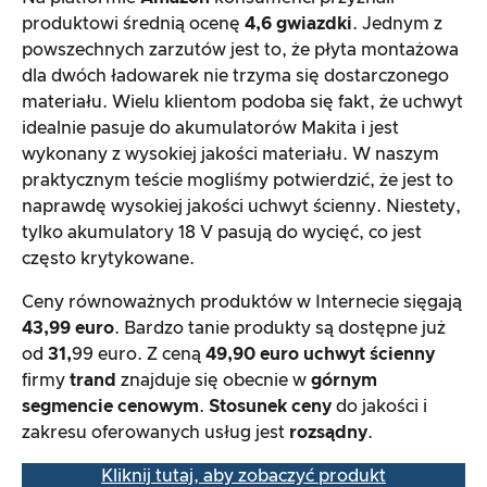
produktowi średnią ocenę
4,6 gwiazdki
. Jednym z
powszechnych zarzutów jest to, że płyta montażowa
dla dwóch ładowarek nie trzyma się dostarczonego
materiału. Wielu klientom podoba się fakt, że uchwyt
idealnie pasuje do akumulatorów Makita i jest
wykonany z wysokiej jakości materiału. W naszym
praktycznym teście mogliśmy potwierdzić, że jest to
naprawdę wysokiej jakości uchwyt ścienny. Niestety,
tylko akumulatory 18 V pasują do wycięć, co jest
często krytykowane.
Ceny równoważnych produktów w Internecie sięgają
43,99 euro
. Bardzo tanie produkty są dostępne już
od
31,
99 euro. Z ceną
49,90 euro
uchwyt ścienny
firmy
trand
znajduje się obecnie w
górnym
segmencie cenowym
.
Stosunek ceny
do jakości i
zakresu oferowanych usług jest
rozsądny
.
Kliknij tutaj, aby zobaczyć produkt