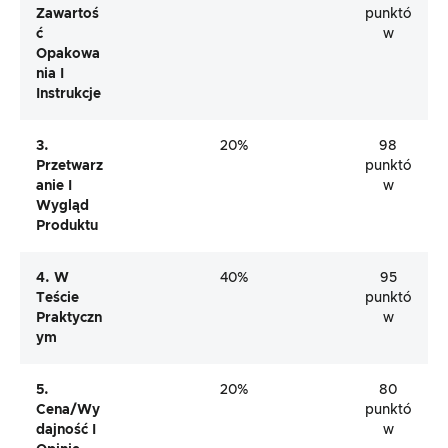
Zawartoś
punktó
Ć
w
Opakowa
Nia I
Instrukcje
3.
20%
98
Przetwarz
punktó
Anie I
w
Wygląd
Produktu
4. W
40%
95
Teście
punktó
Praktyczn
w
Ym
5.
20%
80
Cena/wy
punktó
Dajność I
w