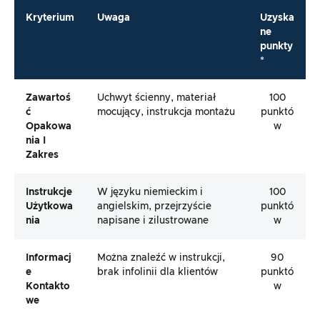
Kryterium
Uwaga
Uzyska
ne
punkty
*
Zawartoś
Uchwyt ścienny, materiał
100
Ć
mocujący, instrukcja montażu
punktó
Opakowa
w
Nia I
Zakres
Instrukcje
W języku niemieckim i
100
Użytkowa
angielskim, przejrzyście
punktó
Nia
napisane i zilustrowane
w
Informacj
Można znaleźć w instrukcji,
90
E
brak infolinii dla klientów
punktó
Kontakto
w
We