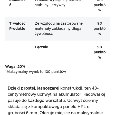
Stabilnoś
Produkt wydaje się bardzo
100
Ć
stabilny i sztywny
punktó
w
Trwałość
Ze względu na zastosowane
90
Produktu
materiały zakładamy długą
punktó
żywotność
w
Łącznie
98
punktó
w
Waga: 20%
*Maksymalny wynik to 100 punktów
Dzięki
prostej, jasnoszarej
konstrukcji, ten 43-
centymetrowy uchwyt na akumulator i ładowarkę
pasuje do każdego warsztatu. Uchwyt ścienny
składa się z kompaktowego panelu HPL o
grubości 6 mm. Oferuje miejsce na maksymalnie