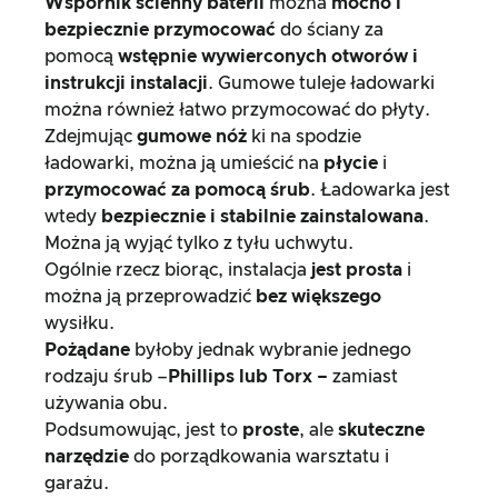
Wspornik ścienny baterii
można
mocno i
bezpiecznie
przymocować
do ściany za
pomocą
wstępnie wywierconych otworów i
instrukcji instalacji
. Gumowe tuleje ładowarki
można również łatwo przymocować do płyty.
Zdejmując
gumowe nóż
ki na spodzie
ładowarki, można ją umieścić na
płycie
i
przymocować za pomocą śrub
. Ładowarka jest
wtedy
bezpiecznie i stabilnie zainstalowana
.
Można ją wyjąć tylko z tyłu uchwytu.
Ogólnie rzecz biorąc, instalacja
jest prosta
i
można ją przeprowadzić
bez większego
wysiłku.
Pożądane
byłoby jednak wybranie jednego
rodzaju śrub –
Phillips lub Torx –
zamiast
używania obu.
Podsumowując, jest to
proste
, ale
skuteczne
narzędzie
do porządkowania warsztatu i
garażu.