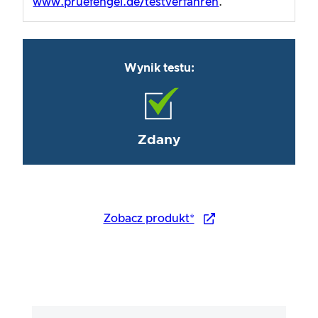
www.pruefengel.de/testverfahren
.
Wynik testu:
Zdany
Zobacz produkt*