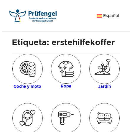
Saltar
al
Español
contenido
Etiqueta:
erstehilfekoffer
ía
M
Ropa
Coche y moto
Jardín