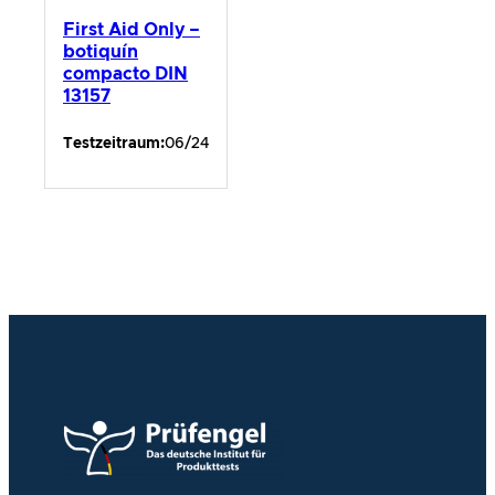
First Aid Only –
botiquín
compacto DIN
13157
Testzeitraum:
06/24