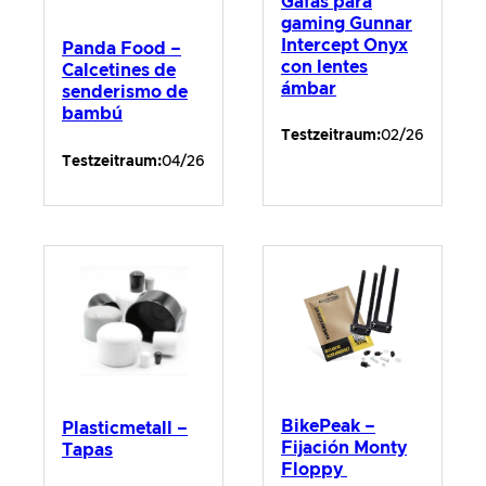
Gafas para
gaming Gunnar
Intercept Onyx
Panda Food –
con lentes
Calcetines de
ámbar
senderismo de
bambú
Testzeitraum:
02/26
Testzeitraum:
04/26
BikePeak –
Plasticmetall –
Fijación Monty
Tapas
Floppy