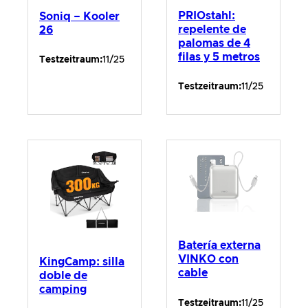
PRIOstahl:
Soniq – Kooler
repelente de
26
palomas de 4
filas y 5 metros
Testzeitraum:
11/25
Testzeitraum:
11/25
Batería externa
VINKO con
KingCamp: silla
cable
doble de
camping
Testzeitraum:
11/25