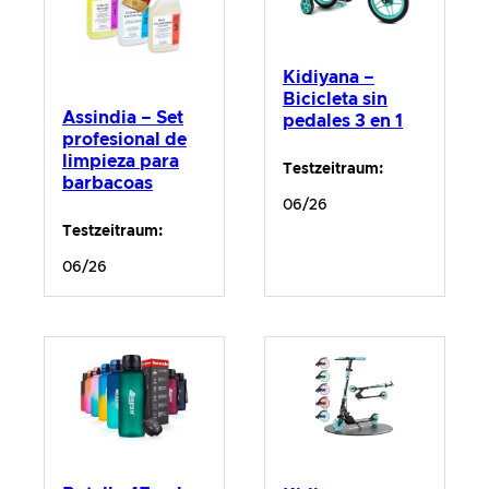
Kidiyana –
Bicicleta sin
Assindia – Set
pedales 3 en 1
profesional de
limpieza para
Testzeitraum:
barbacoas
06/26
Testzeitraum:
06/26