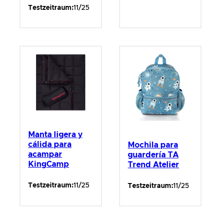
Testzeitraum:
11/25
Manta ligera y
cálida para
Mochila para
acampar
guardería TA
KingCamp
Trend Atelier
Testzeitraum:
11/25
Testzeitraum:
11/25