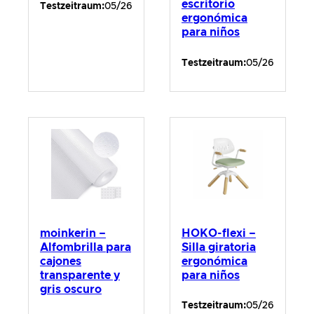
escritorio
Testzeitraum:
05/26
ergonómica
para niños
Testzeitraum:
05/26
moinkerin –
HOKO-flexi –
Alfombrilla para
Silla giratoria
cajones
ergonómica
transparente y
para niños
gris oscuro
Testzeitraum:
05/26