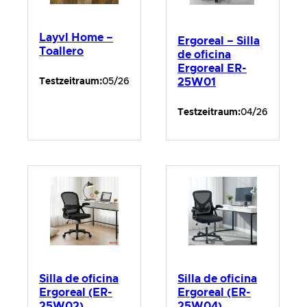
Layvl Home –
Ergoreal – Silla
Toallero
de oficina
Ergoreal ER-
Testzeitraum:
05/26
25W01
Testzeitraum:
04/26
Silla de oficina
Silla de oficina
Ergoreal (ER-
Ergoreal (ER-
25W02)
25W04)