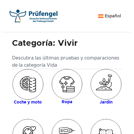
Saltar
al
Español
contenido
Categoría:
Vivir
Descubra las últimas pruebas y comparaciones
de la categoría Vida
ía
M
Ropa
Coche y moto
Jardín