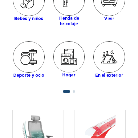
Tienda de
Bebés y niños
Vivir
bricolaje
Hogar
Deporte y ocio
En el exterior