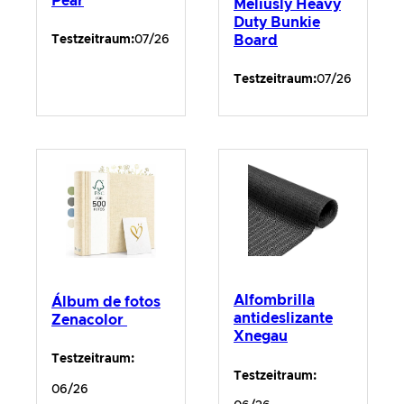
Pear
Meliusly Heavy
Duty Bunkie
Board
Testzeitraum:
07/26
Testzeitraum:
07/26
Alfombrilla
Álbum de fotos
antideslizante
Zenacolor
Xnegau
Testzeitraum:
Testzeitraum:
06/26