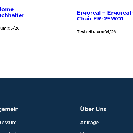
 Home
Ergoreal – Ergoreal 
chhalter
Chair ER-25W01
aum:
05/26
Testzeitraum:
04/26
lgemein
Über Uns
ressum
Anfrage