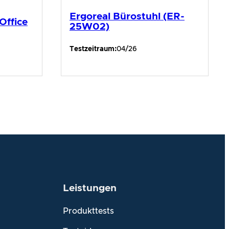
Ergoreal Bürostuhl (ER-
Office
25W02)
Testzeitraum:
04/26
Leistungen
Produkttests