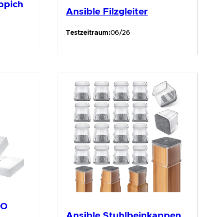
ppich
Ansible Filzgleiter
Testzeitraum:
06/26
CO
Ansible Stuhlbeinkappen