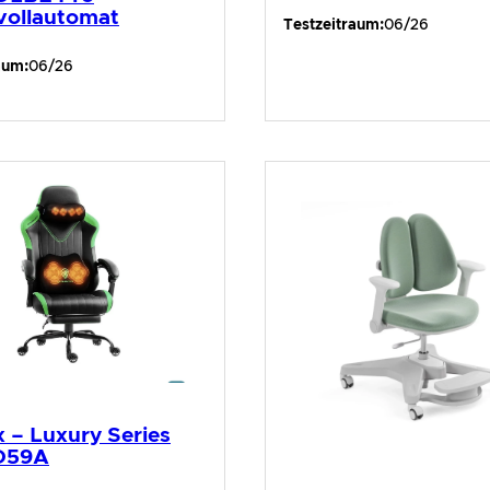
vollautomat
Testzeitraum:
06/26
aum:
06/26
 – Luxury Series
D59A