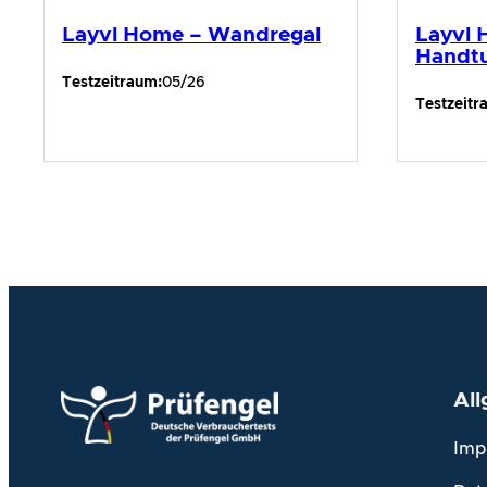
Layvl Home – Wandregal
Layvl
Handtu
Testzeitraum:
05/26
Testzeitr
Al
Imp