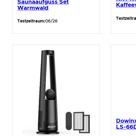
Saunaaufguss Set
Kaffee
Warmwald
Testzeitr
Testzeitraum:
06/26
Dowinx
LS-66