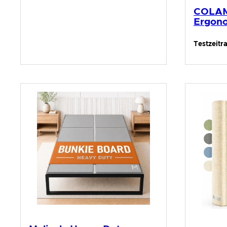
COLAM
Ergono
Testzeitr