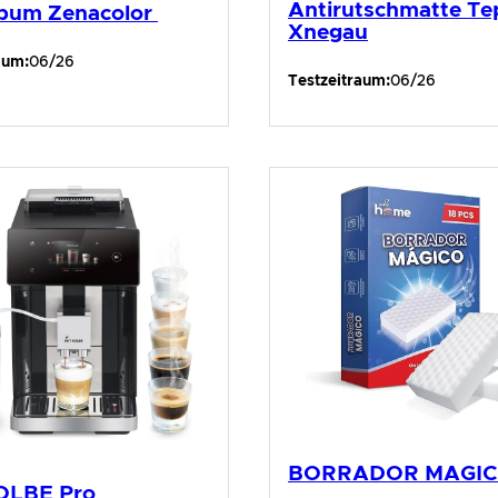
Antirutschmatte Te
bum Zenacolor
Xnegau
aum:
06/26
Testzeitraum:
06/26
BORRADOR MAGI
OLBE Pro