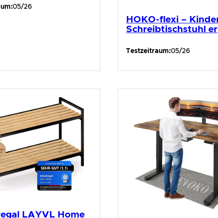
aum:
05/26
HOKO-flexi – Kinde
Schreibtischstuhl e
Testzeitraum:
05/26
regal LAYVL Home