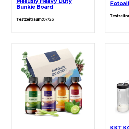
Meliusly Heavy Duty
Fotoal
Bunkie Board
Testzeitr
Testzeitraum:
07/26
KKT K