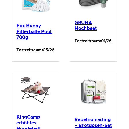
GRUNA
Fox Bunny
Hochbeet
Filterbälle Pool
700g
Testzeitraum:
01/26
Testzeitraum:
05/26
KingCamp
Rebelnomading
erhöhtes
– Brotdosen-Set
Hundebett