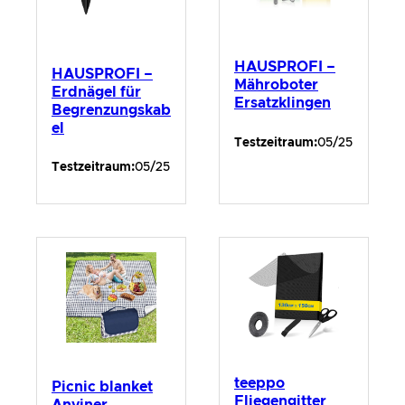
HAUSPROFI –
HAUSPROFI –
Mähroboter
Erdnägel für
Ersatzklingen
Begrenzungskab
el
Testzeitraum:
05/25
Testzeitraum:
05/25
teeppo
Picnic blanket
Fliegengitter
Anyiner