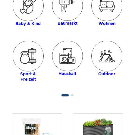
Baumarkt
Baby & Kind
Wohnen
Haushalt
Sport &
Outdoor
Freizeit