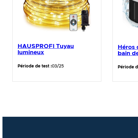
HAUSPROFI Tuyau
Héros 
lumineux
bain d
Période de test :
03/25
Période de