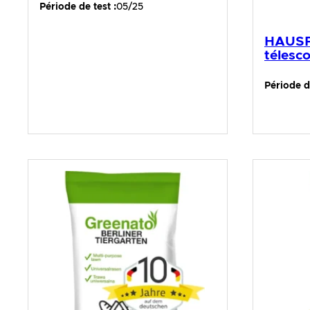
Période de test :
05/25
HAUSP
télesc
Période de