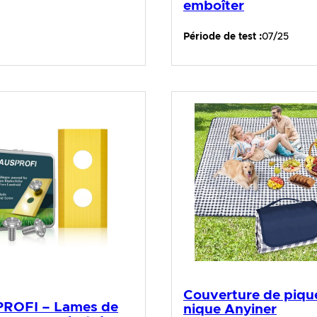
emboîter
Période de test :
07/25
Couverture de piqu
ROFI – Lames de
nique Anyiner