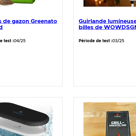
s de gazon Greenato
Guirlande lumineuse
d
billes de WOWDSG
 test :
04/25
Période de test :
03/25