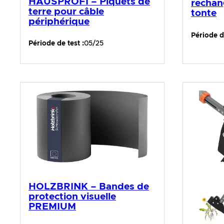
HAUSPROFI – Piquets de
rechan
terre pour câble
tonte
périphérique
Période de
Période de test :
05/25
HOLZBRINK – Bandes de
protection visuelle
PREMIUM