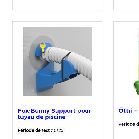
Fox·Bunny Support pour
Öttri –
tuyau de piscine
Période de
Période de test :
10/25