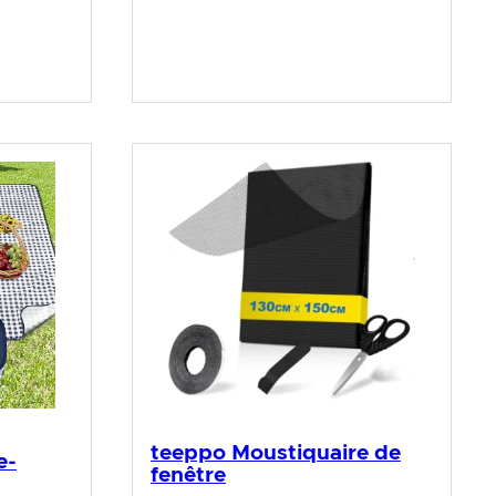
teeppo Moustiquaire de
e-
fenêtre