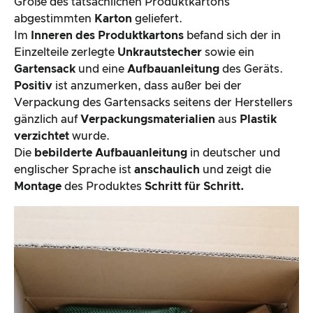
Größe des tatsächlichen Produktkartons
abgestimmten
Karton
geliefert.
Im
Inneren des Produktkartons
befand sich der in
Einzelteile zerlegte
Unkrautstecher
sowie ein
Gartensack
und eine
Aufbauanleitung
des Geräts.
Positiv
ist anzumerken, dass außer bei der
Verpackung des Gartensacks seitens der Herstellers
gänzlich auf
Verpackungsmaterialien
aus
Plastik
verzichtet
wurde.
Die
bebilderte Aufbauanleitung
in deutscher und
englischer Sprache ist
anschaulich
und zeigt die
Montage
des Produktes
Schritt für Schritt.