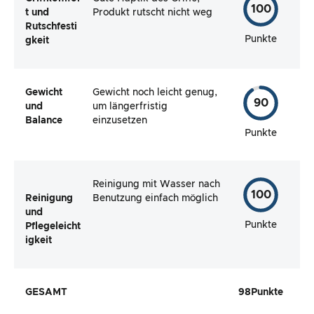
100
t und
Produkt rutscht nicht weg
Rutschfesti
Punkte
gkeit
Gewicht
Gewicht noch leicht genug,
90
und
um längerfristig
Balance
einzusetzen
Punkte
Reinigung mit Wasser nach
100
Reinigung
Benutzung einfach möglich
und
Punkte
Pflegeleicht
igkeit
GESAMT
98
Punkte