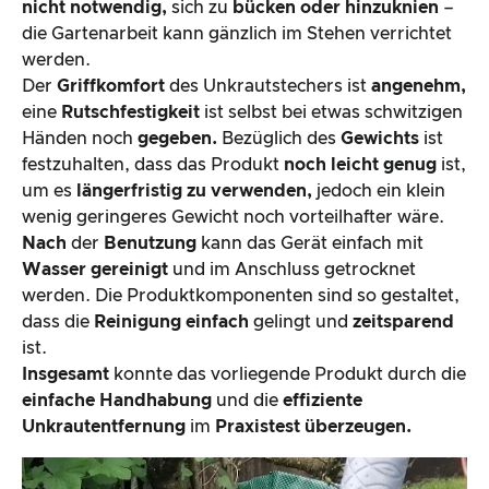
nicht notwendig,
sich zu
bücken oder hinzuknien
–
die Gartenarbeit kann gänzlich im Stehen verrichtet
werden.
Der
Griffkomfort
des Unkrautstechers ist
angenehm,
eine
Rutschfestigkeit
ist selbst bei etwas schwitzigen
Händen noch
gegeben.
Bezüglich des
Gewichts
ist
festzuhalten, dass das Produkt
noch leicht genug
ist,
um es
längerfristig zu verwenden,
jedoch ein klein
wenig geringeres Gewicht noch vorteilhafter wäre.
Nach
der
Benutzung
kann das Gerät einfach mit
Wasser gereinigt
und im Anschluss getrocknet
werden. Die Produktkomponenten sind so gestaltet,
dass die
Reinigung einfach
gelingt und
zeitsparend
ist.
Insgesamt
konnte das vorliegende Produkt durch die
einfache Handhabung
und die
effiziente
Unkrautentfernung
im
Praxistest überzeugen.