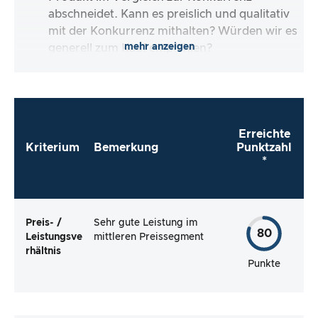
abschneidet. Kann es preislich und qualitativ
mit der Konkurrenz mithalten? Würden wir es
mehr anzeigen
generell zum Kauf empfehlen?
Erreichte
Kriterium
Bemerkung
Punktzahl
*
Preis- /
Sehr gute Leistung im
80
Leistungsve
mittleren Preissegment
rhältnis
Punkte