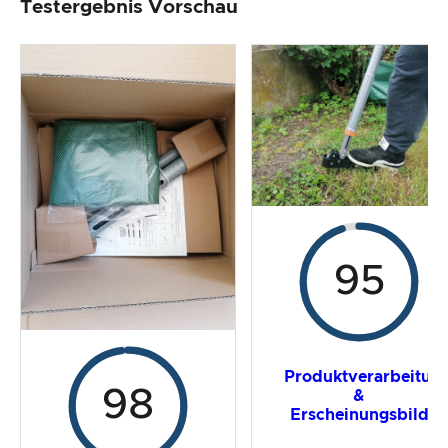
Testergebnis Vorschau
Produktverarbeitung & Erscheinungsbild
Der Praxistest
Preis-/ Leistungsverhältnis
Gesamtergebnis
95
Produktverarbeitun
98
&
Erscheinungsbild