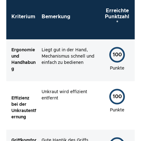
Erreichte
Kriterium
Bemerkung
Punktzahl
*
Ergonomie
Liegt gut in der Hand,
100
und
Mechanismus schnell und
Handhabun
einfach zu bedienen
Punkte
g
Unkraut wird effizient
100
Effizienz
entfernt
bei der
Punkte
Unkrautentf
ernung
Griffkomfor
Gute Haptik des Griffs,