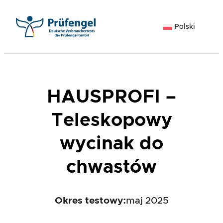
Przejdź
do
Polski
treści
HAUSPROFI –
Teleskopowy
wycinak do
chwastów
Okres testowy:
maj 2025