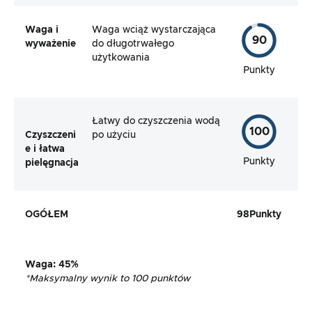
Waga i
Waga wciąż wystarczająca
90
wyważenie
do długotrwałego
użytkowania
Punkty
Łatwy do czyszczenia wodą
100
Czyszczeni
po użyciu
e i łatwa
Punkty
pielęgnacja
OGÓŁEM
98
Punkty
Waga
:
45%
*
Maksymalny wynik to 100 punktów