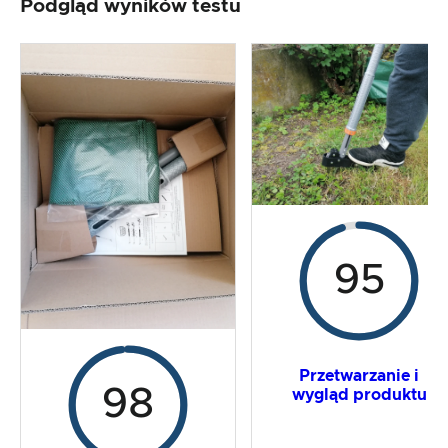
Podgląd wyników testu
Przetwarzanie i wygląd produktu
Test praktyczny
Stosunek ceny do wydajności
Wynik ogólny
95
Przetwarzanie i
98
wygląd produktu