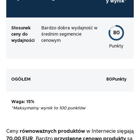
y wynik*
Stosunek
Bardzo dobra wydajność w
80
ceny do
średnim segmencie
wydajności
cenowym
Punkty
OGÓŁEM
80
Punkty
Waga
: 15%
*
Maksymalny wynik to 100 punktów
Ceny
równoważnych produktów
w Internecie sięgają
70,00 EUR
. Bardzo
przystępne cenowo produkty
są