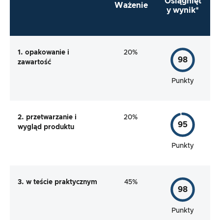
Osiągnięt
Ważenie
y wynik*
1. opakowanie i
20%
98
zawartość
Punkty
2. przetwarzanie i
20%
95
wygląd produktu
Punkty
3. w teście praktycznym
45%
98
Punkty