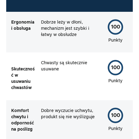
Ergonomia
Dobrze leży w dłoni,
100
i obsługa
mechanizm jest szybki i
łatwy w obsłudze
Punkty
Chwasty są skutecznie
100
Skutecznoś
usuwane
ć w
Punkty
usuwaniu
chwastów
Komfort
Dobre wyczucie uchwytu,
100
chwytu i
produkt się nie wyślizguje
odporność
Punkty
na poślizg