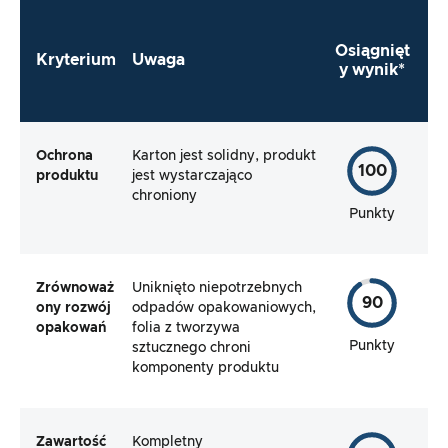
produktu?
Osiągnięt
Kryterium
Uwaga
y wynik*
Ochrona
Karton jest solidny, produkt
100
produktu
jest wystarczająco
chroniony
Punkty
Zrównoważ
Uniknięto niepotrzebnych
90
ony rozwój
odpadów opakowaniowych,
opakowań
folia z tworzywa
Punkty
sztucznego chroni
komponenty produktu
Zawartość
Kompletny