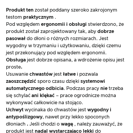
Produkt ten
został poddany szeroko zakrojonym
testom
praktycznym
.
Pod względem
ergonomii i obsługi
stwierdzono, że
produkt został zaprojektowany tak, aby
dobrze
pasował
do dłoni o różnych rozmiarach. Jest
wygodny w trzymaniu i użytkowaniu, dzięki czemu
jest przekonujący pod względem ergonomii.
Obsługa
jest dobrze opisana, a wdrożenie opisu jest
proste
.
Usuwanie
chwastów
jest
łatwe
i pozwala
zaoszczędzić
sporo czasu dzięki
systemowi
automatycznego odbicia
. Podczas pracy
nie
trzeba
się schylać
ani klękać
– prace ogrodnicze można
wykonywać całkowicie na stojąco.
Uchwyt
wycinaka do chwastów jest
wygodny i
antypoślizgowy
, nawet przy lekko spoconych
dłoniach
.
Jeśli chodzi o
wagę
, należy zauważyć, że
produkt jest
nadal wystarczająco lekki
do