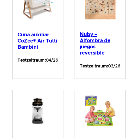
Nuby –
Cuna auxiliar
Alfombra de
CoZee® Air Tutti
juegos
Bambini
reversible
Testzeitraum:
04/26
Testzeitraum:
03/26