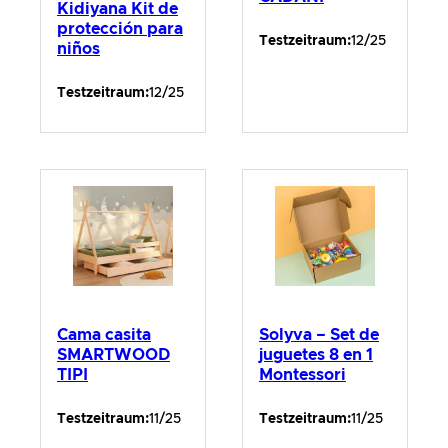
Kidiyana Kit de
protección para
Testzeitraum:
12/25
niños
Testzeitraum:
12/25
Cama casita
Solyva – Set de
SMARTWOOD
juguetes 8 en 1
TIPI
Montessori
Testzeitraum:
11/25
Testzeitraum:
11/25