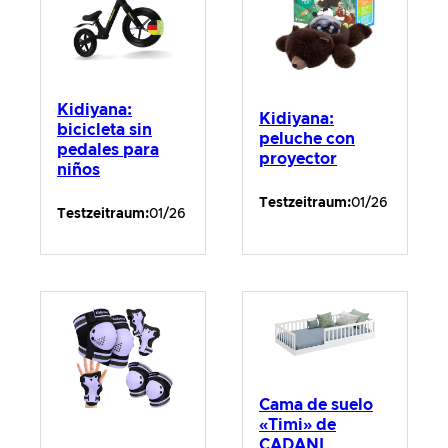
Kidiyana:
Kidiyana:
bicicleta sin
peluche con
pedales para
proyector
niños
Testzeitraum:
01/26
Testzeitraum:
01/26
Cama de suelo
«Timi» de
CADANI