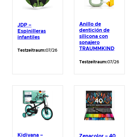
Anillo de
JDP –
dentición de
Espinilleras
silicona con
infantiles
sonajero
TRAUMMKIND
Testzeitraum:
07/26
Testzeitraum:
07/26
Kidiyana –
Zenacolor – 40