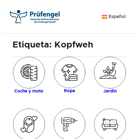
Saltar
al
Español
contenido
Etiqueta:
Kopfweh
ía
M
Ropa
Coche y moto
Jardín