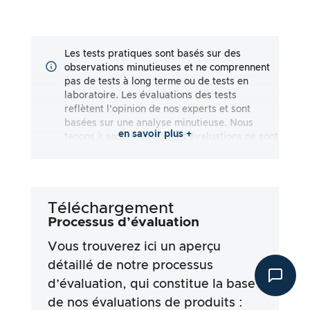
Les tests pratiques sont basés sur des
observations minutieuses et ne comprennent
pas de tests à long terme ou de tests en
laboratoire. Les évaluations des tests
reflètent l’opinion de nos experts et sont
basées sur une analyse minutieuse. Nous
en savoir plus +
tenons à souligner que ces évaluations ne sont
pas exhaustives et qu’elles reflètent aussi
bien des impressions subjectives
qu’objectives. Les évaluations sont effectuées
en toute bonne foi, sans qu’aucune
Téléchargement
responsabilité ne soit assumée quant à
l’exactitude ou à l’exhaustivité des résultats
Processus d’évaluation
des tests. Il est important de noter que nos
Vous trouverez ici un aperçu
tests ne sont pas basés sur des prescriptions
légales, des effets médicaux ou des
détaillé de notre processus
ingrédients spécifiques des produits. Nous
d’évaluation, qui constitue la base
nous appuyons sur les déclarations
de nos évaluations de produits :
publicitaires et les informations fournies par