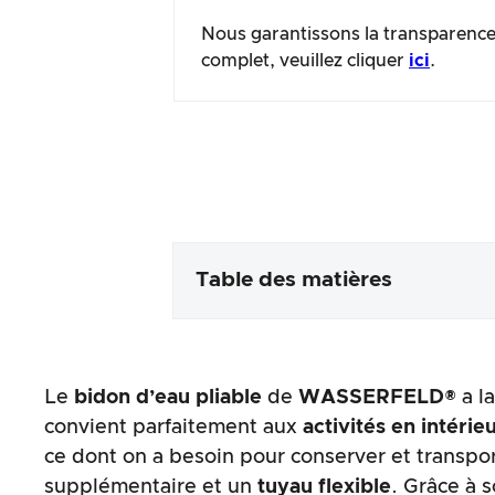
Nous garantissons la transparence 
complet, veuillez cliquer
ici
.
Table des matières
Emballage & contenu
Le
bidon d’eau pliable
de
WASSERFELD®
a l
Traitement des produits & app
convient parfaitement aux
activités en intérie
ce dont on a besoin pour conserver et transpor
Le test pratique
supplémentaire et un
tuyau
flexible
. Grâce à 