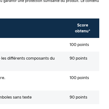
ndu garantir une protection suffisante du produit. Le contenu
Score
obtenu*
100 points
e les différents composants du
90 points
re.
100 points
ymboles sans texte
90 points