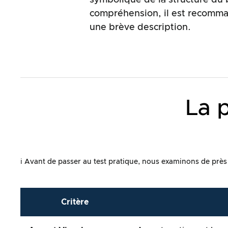
symbolique de la structure du b
compréhension, il est recomma
une brève description.
La 
ℹ️ Avant de passer au test pratique, nous examinons de près la
Critère