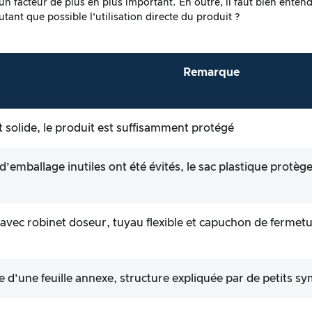
t un facteur de plus en plus important. En outre, il faut bien ente
autant que possible l’utilisation directe du produit ?
Remarque
t solide, le produit est suffisamment protégé
d’emballage inutiles ont été évités, le sac plastique protèg
avec robinet doseur, tuyau flexible et capuchon de fermetu
e d’une feuille annexe, structure expliquée par de petits s