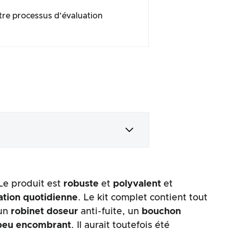
tre processus d’évaluation
 Le produit est
robuste
et
polyvalent
et
sation quotidienne
. Le kit complet contient tout
 un
robinet doseur
anti-fuite, un
bouchon
peu encombrant
. Il aurait toutefois été