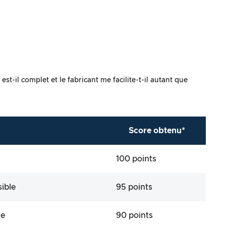
t-il complet et le fabricant me facilite-t-il autant que
Score obtenu*
100 points
ible
95 points
le
90 points