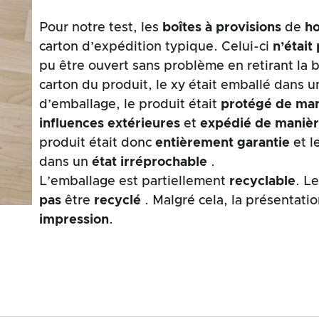
Pour notre test, les
boîtes à provisions
de
h
carton d’expédition typique. Celui-ci
n’étai
pu être ouvert sans problème en retirant la 
carton du produit, le xy était emballé dans u
d’emballage, le produit était
protégé de man
influences extérieures
et
expédié de manièr
produit était donc
entièrement garantie
et l
dans un
état irréprochable
.
L’emballage est partiellement
recyclable
. L
pas
être
recyclé
. Malgré cela, la présentati
impression
.