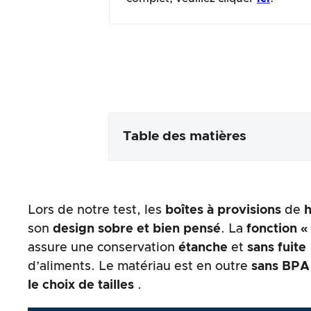
Table des matières
Emballage & contenu
Lors de notre test, les
boîtes à provisions
de
Traitement des produits & app
son
design sobre et bien pensé
. La
fonction «
assure une conservation
étanche
et
sans fuite
Le test pratique
d’aliments. Le matériau est en outre
sans BP
le choix de tailles
.
Rapport qualité/prix