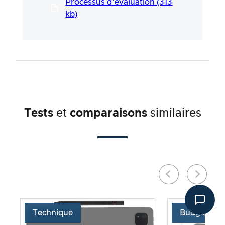
Processus d’évaluation (313
périls de l’utilisateur. Nos efforts visent à
garantir une procédure de test sérieuse et
kb)
approfondie, développée dans le cadre d’un
processus long et professionnel en étroite
collaboration avec nos experts.
Tests
et
comparaisons
similaires
Technique
Budget