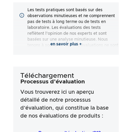
Les tests pratiques sont basés sur des
observations minutieuses et ne comprennent
pas de tests à long terme ou de tests en
laboratoire. Les évaluations des tests
reflètent l’opinion de nos experts et sont
basées sur une analyse minutieuse. Nous
en savoir plus +
tenons à souligner que ces évaluations ne sont
pas exhaustives et qu’elles reflètent aussi
bien des impressions subjectives
qu’objectives. Les évaluations sont effectuées
en toute bonne foi, sans qu’aucune
Téléchargement
responsabilité ne soit assumée quant à
l’exactitude ou à l’exhaustivité des résultats
Processus d’évaluation
des tests. Il est important de noter que nos
Vous trouverez ici un aperçu
tests ne sont pas basés sur des prescriptions
légales, des effets médicaux ou des
détaillé de notre processus
ingrédients spécifiques des produits. Nous
d’évaluation, qui constitue la base
nous appuyons sur les déclarations
de nos évaluations de produits :
publicitaires et les informations fournies par
les fabricants, mais l’utilisation de ces
informations se fait toujours aux risques et