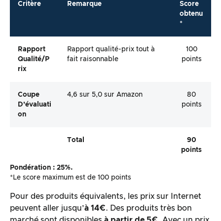
Critère
Remarque
Score
obtenu
*
Rapport
Rapport qualité-prix tout à
100
Qualité/p
fait raisonnable
points
Rix
Coupe
4,6 sur 5,0 sur Amazon
80
D’évaluati
points
On
Total
90
points
Pondération : 25%.
*Le score maximum est de 100 points
Pour des produits équivalents, les prix sur Internet
peuvent aller jusqu’
à 14€
. Des produits très bon
marché sont disponibles
à partir de 5€
. Avec un prix