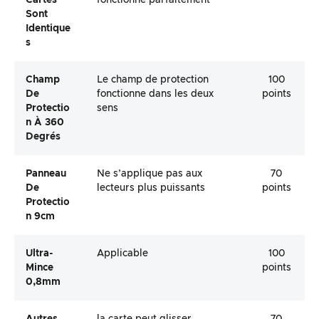
Sont
Identique
S
Champ
Le champ de protection
100
De
fonctionne dans les deux
points
Protectio
sens
N À 360
Degrés
Panneau
Ne s’applique pas aux
70
De
lecteurs plus puissants
points
Protectio
N 9cm
Ultra-
Applicable
100
Mince
points
0,8mm
Autres
la carte peut glisser
70