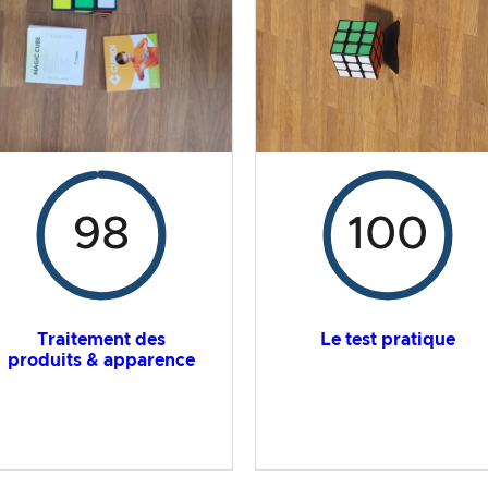
98
100
Traitement des
Le test pratique
produits & apparence