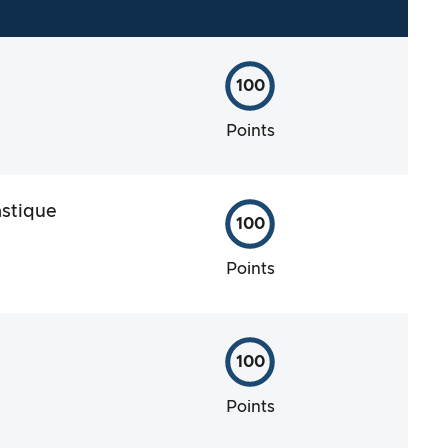
100
Points
astique
100
Points
100
Points